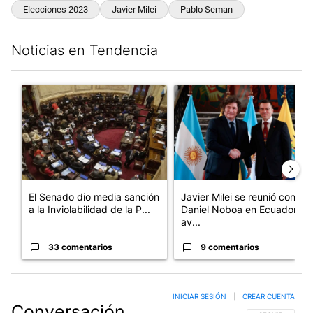
Elecciones 2023
Javier Milei
Pablo Seman
Noticias en Tendencia
Este listado muestra los artículos con más comentarios en los últim
Un artículo de tendencia con el título "El Senado dio media san
Un artículo de tendencia con e
El Senado dio media sanción
Javier Milei se reunió con
a la Inviolabilidad de la P...
Daniel Noboa en Ecuador y
av...
33 comentarios
9 comentarios
INICIAR SESIÓN
|
CREAR CUENTA
Conversación