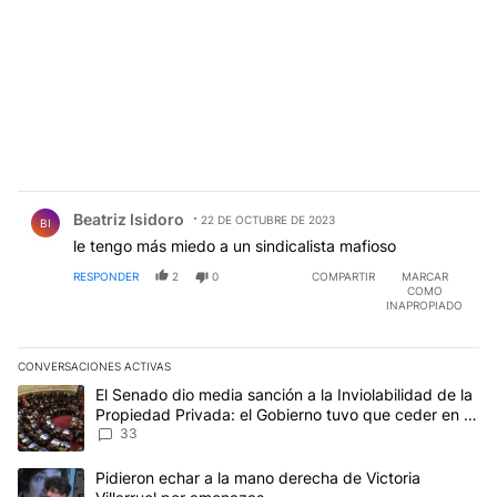
Comentario de Beatriz Isidoro.
Beatriz Isidoro
22 DE OCTUBRE DE 2023
BI
le tengo más miedo a un sindicalista mafioso
RESPONDER
2
0
COMPARTIR
MARCAR
COMO
INAPROPIADO
CONVERSACIONES ACTIVAS
Este listado muestra los artículos con más comentarios en los últim
Un artículo de tendencia con el título "El Senado dio media sanci
El Senado dio media sanción a la Inviolabilidad de la
Propiedad Privada: el Gobierno tuvo que ceder en la
Ley del Manejo del Fuego
33
Un artículo de tendencia con el título "Pidieron echar a la mano d
Pidieron echar a la mano derecha de Victoria