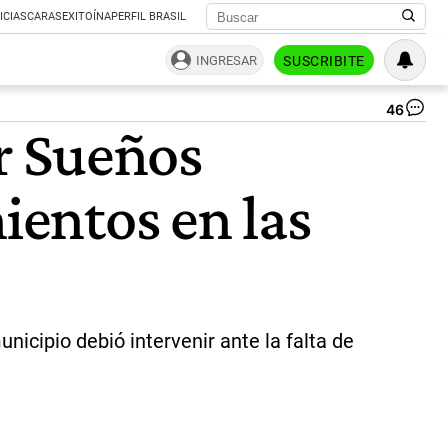
ICIAS
CARAS
EXITOÍNA
PERFIL BRASIL
INGRESAR
SUSCRIBITE
46
Se
or Sueños
Ma
|
NA
entos en las
nicipio debió intervenir ante la falta de