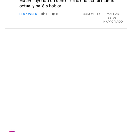
Estuvo leyendo un comic, relacionó con el mundo
actual y salió a hablar!!
RESPONDER
1
0
COMPARTIR
MARCAR
COMO
INAPROPIADO
Comentario de Estela Ruiz.