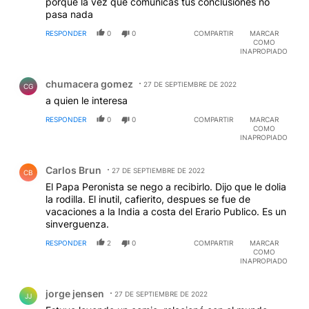
porque la vez que comunicas tus conclusiones no
pasa nada
RESPONDER
0
0
COMPARTIR
MARCAR
COMO
INAPROPIADO
Comentario de chumacera gomez.
chumacera gomez
27 DE SEPTIEMBRE DE 2022
CG
a quien le interesa
RESPONDER
0
0
COMPARTIR
MARCAR
COMO
INAPROPIADO
Comentario de Carlos Brun.
Carlos Brun
27 DE SEPTIEMBRE DE 2022
CB
El Papa Peronista se nego a recibirlo. Dijo que le dolia
la rodilla. El inutil, cafierito, despues se fue de
vacaciones a la India a costa del Erario Publico. Es un
sinverguenza.
RESPONDER
2
0
COMPARTIR
MARCAR
COMO
INAPROPIADO
Comentario de jorge jensen.
jorge jensen
27 DE SEPTIEMBRE DE 2022
JJ