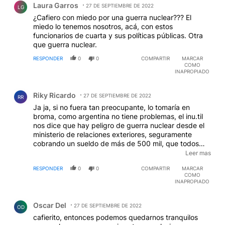
Laura Garros
27 DE SEPTIEMBRE DE 2022
LG
¿Cafiero con miedo por una guerra nuclear??? El
miedo lo tenemos nosotros, acá, con estos
funcionarios de cuarta y sus políticas públicas. Otra
que guerra nuclear.
RESPONDER
0
0
COMPARTIR
MARCAR
COMO
INAPROPIADO
Comentario de Riky Ricardo.
Riky Ricardo
27 DE SEPTIEMBRE DE 2022
RR
Ja ja, si no fuera tan preocupante, lo tomaría en
broma, como argentina no tiene problemas, el inu.til
nos dice que hay peligro de guerra nuclear desde el
ministerio de relaciones exteriores, seguramente
cobrando un sueldo de más de 500 mil, que todos
nosotros le pagamos con nuestros impuestos.
Leer mas
EDITADO
RESPONDER
0
0
COMPARTIR
MARCAR
COMO
INAPROPIADO
Comentario de Oscar Del.
Oscar Del
27 DE SEPTIEMBRE DE 2022
OD
cafierito, entonces podemos quedarnos tranquilos