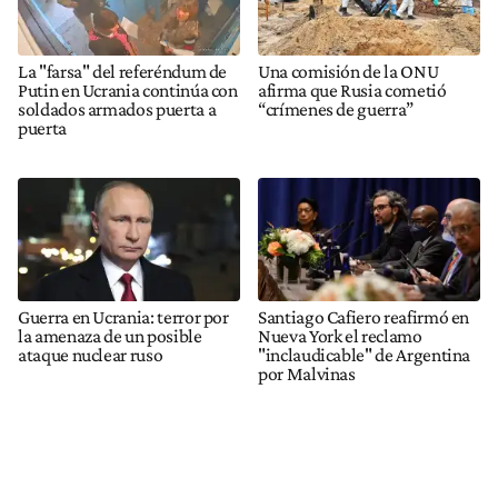
La "farsa" del referéndum de
Una comisión de la ONU
Putin en Ucrania continúa con
afirma que Rusia cometió
soldados armados puerta a
“crímenes de guerra”
puerta
Guerra en Ucrania: terror por
Santiago Cafiero reafirmó en
la amenaza de un posible
Nueva York el reclamo
ataque nuclear ruso
"inclaudicable" de Argentina
por Malvinas