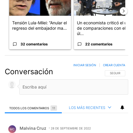
Tensión Lula-Milei: “Anular el
Un economista criticó el uso
regreso del embajador ma...
de comparaciones con el
úl...
32 comentarios
22 comentarios
INICIAR SESIÓN
|
CREAR CUENTA
Conversación
SIGA ESTA CO
SEGUIR
LOS MÁS RECIENTES
TODOS LOS COMENTARIOS
11
Todos los comentarios
Comentario de Malvina Cruz.
Malvina Cruz
28 DE SEPTIEMBRE DE 2022
MC