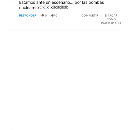
Estamos ante un escenario...,por las bombas
nucleares?🙄🙄🙄😨😨😨😨
RESPONDER
0
0
COMPARTIR
MARCAR
COMO
INAPROPIADO
Comentario de Laura Garros.