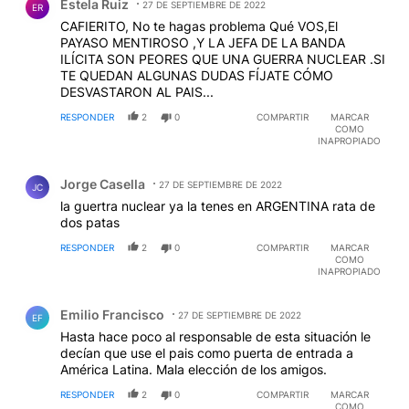
Estela Ruiz
27 DE SEPTIEMBRE DE 2022
ER
CAFIERITO, No te hagas problema Qué VOS,El
PAYASO MENTIROSO ,Y LA JEFA DE LA BANDA
ILÍCITA SON PEORES QUE UNA GUERRA NUCLEAR .SI
TE QUEDAN ALGUNAS DUDAS FÍJATE CÓMO
DESVASTARON AL PAIS...
RESPONDER
2
0
COMPARTIR
MARCAR
COMO
INAPROPIADO
Comentario de Jorge Casella.
Jorge Casella
27 DE SEPTIEMBRE DE 2022
JC
la guertra nuclear ya la tenes en ARGENTINA rata de
dos patas
RESPONDER
2
0
COMPARTIR
MARCAR
COMO
INAPROPIADO
Comentario de Emilio Francisco.
Emilio Francisco
27 DE SEPTIEMBRE DE 2022
EF
Hasta hace poco al responsable de esta situación le
decían que use el pais como puerta de entrada a
América Latina. Mala elección de los amigos.
RESPONDER
2
0
COMPARTIR
MARCAR
COMO