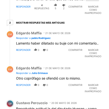
4
RESPONDER
COMPARTIR
MARCAR
RESPUESTAS
5
2
COMO
INAPROPIADO
2 respuestas más antiguas
MOSTRAR RESPUESTAS MÁS ANTIGUAS
2
Respuesta de Edgardo Maffía.
Edgardo Maffía
21 DE MAYO DE 2026
EM
Responder a
pablo Rodriguez
Lamento haber dilatado su buje con mi comentario..
RESPONDER
0
0
COMPARTIR
MARCAR
COMO
INAPROPIADO
Respuesta de Edgardo Maffía.
Edgardo Maffía
21 DE MAYO DE 2026
EM
Responder a
Julio Grimaux
Otro coprófago se ofendió con lo mismo.
RESPONDER
0
0
COMPARTIR
MARCAR
COMO
INAPROPIADO
Comentario de Gustavo Percuccio.
Gustavo Percuccio
20 DE MAYO DE 2026
GP
Reprobable actitud la del diputado Huesen - como