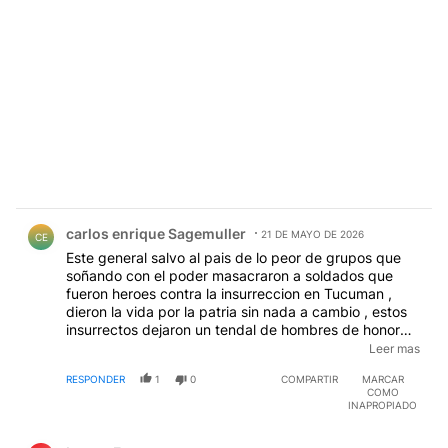
Comentario de carlos enrique Sagemuller.
carlos enrique Sagemuller
21 DE MAYO DE 2026
CE
Este general salvo al pais de lo peor de grupos que
soñando con el poder masacraron a soldados que
fueron heroes contra la insurreccion en Tucuman ,
dieron la vida por la patria sin nada a cambio , estos
insurrectos dejaron un tendal de hombres de honor
como el teniente CARLOS FRANCISCO ALDINIO que a
Leer mas
su vuelta termino enfermo por lo vivido en una guerra
RESPONDER
1
0
COMPARTIR
MARCAR
que dentro del olvido no recibio nada a cambio , estos
COMO
insurrectos secuestraron , torturaron y mataron a
INAPROPIADO
miles de hombres decentes .
Comentario de Ireneo Funes.