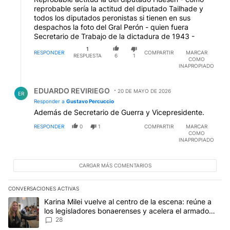
reprobable sería la actitud del diputado Tailhade y
todos los diputados peronistas si tienen en sus
despachos la foto del Gral Perón - quien fuera
Secretario de Trabajo de la dictadura de 1943 -
1
RESPONDER
COMPARTIR
MARCAR
RESPUESTA
6
1
COMO
INAPROPIADO
Respuesta de EDUARDO REVIRIEGO.
EDUARDO REVIRIEGO
20 DE MAYO DE 2026
ER
Responder a
Gustavo Percuccio
Además de Secretario de Guerra y Vicepresidente.
RESPONDER
0
1
COMPARTIR
MARCAR
COMO
INAPROPIADO
CARGAR MÁS COMENTARIOS
CONVERSACIONES ACTIVAS
Este listado muestra los artículos con más comentarios en los últim
Un artículo de tendencia con el título "Karina Milei vuelve al cen
Karina Milei vuelve al centro de la escena: reúne a
los legisladores bonaerenses y acelera el armado
para 2027
28