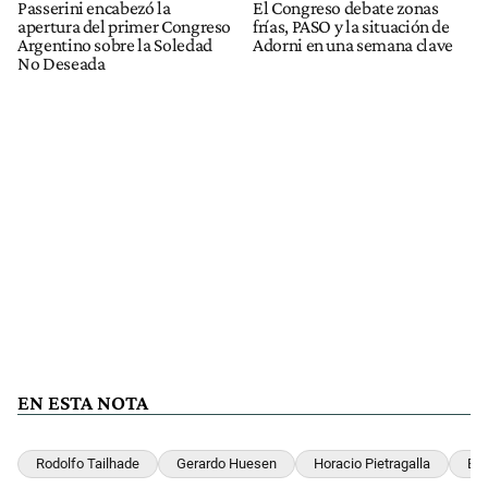
Passerini encabezó la
El Congreso debate zonas
apertura del primer Congreso
frías, PASO y la situación de
Argentino sobre la Soledad
Adorni en una semana clave
No Deseada
EN ESTA NOTA
Rodolfo Tailhade
Gerardo Huesen
Horacio Pietragalla
Esc