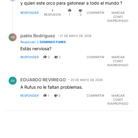
y quien este orco para getonear a todo el mundo ?
1
RESPONDER
COMPARTIR
MARCAR
RESPUESTA
1
3
COMO
INAPROPIADO
Respuesta de pablo Rodriguez.
pablo Rodriguez
21 DE MAYO DE 2026
PR
Responder a
DOMINGO FUNES
Estás nerviosa?
RESPONDER
3
2
COMPARTIR
MARCAR
COMO
INAPROPIADO
Comentario de EDUARDO REVIRIEGO.
EDUARDO REVIRIEGO
20 DE MAYO DE 2026
ER
A Rufus no le faltan problemas.
RESPONDER
1
0
COMPARTIR
MARCAR
COMO
INAPROPIADO