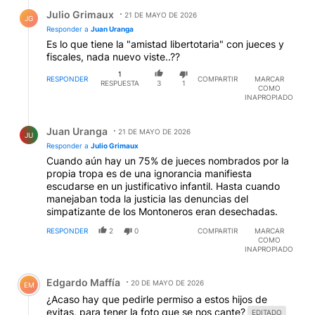
Respuesta de Julio Grimaux.
Julio Grimaux
21 DE MAYO DE 2026
JG
Responder a
Juan Uranga
Es lo que tiene la "amistad libertotaria" con jueces y
fiscales, nada nuevo viste..??
1
RESPONDER
COMPARTIR
MARCAR
RESPUESTA
3
1
COMO
INAPROPIADO
Respuesta de Juan Uranga.
Juan Uranga
21 DE MAYO DE 2026
JU
Responder a
Julio Grimaux
Cuando aún hay un 75% de jueces nombrados por la
propia tropa es de una ignorancia manifiesta
escudarse en un justificativo infantil. Hasta cuando
manejaban toda la justicia las denuncias del
simpatizante de los Montoneros eran desechadas.
RESPONDER
2
0
COMPARTIR
MARCAR
COMO
INAPROPIADO
Comentario de Edgardo Maffía.
Edgardo Maffía
20 DE MAYO DE 2026
EM
¿Acaso hay que pedirle permiso a estos hijos de
evitas, para tener la foto que se nos cante?
EDITADO