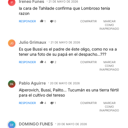
Ireneo Funes
21 DE MAYO DE 2026
IF
la cara de Tahilade confirma que Lombroso tenia
razon
RESPONDER
1
0
COMPARTIR
MARCAR
COMO
INAPROPIADO
Comentario de Julio Grimaux.
Julio Grimaux
21 DE MAYO DE 2026
JG
Es que Bussi es el padre de éste oligo, como no va a
tener una foto de su papá en el despacho...???
RESPONDER
4
2
COMPARTIR
MARCAR
COMO
INAPROPIADO
Comentario de Pablo Aguirre.
Pablo Aguirre
20 DE MAYO DE 2026
PA
Alperovich, Bussi, Palito... Tucumán es una tierra fértil
para el cultivo del tereso
RESPONDER
4
1
COMPARTIR
MARCAR
COMO
INAPROPIADO
Comentario de DOMINGO FUNES.
DOMINGO FUNES
20 DE MAYO DE 2026
DF