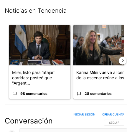
Noticias en Tendencia
Este listado muestra los artículos con más comentarios en los últim
Un artículo de tendencia con el título "Milei, listo para 'atajar
Un artículo de tendencia con e
Milei, listo para 'atajar'
Karina Milei vuelve al centro
corridas: posteó que
de la escena: reúne a los...
"Argent...
98 comentarios
28 comentarios
INICIAR SESIÓN
|
CREAR CUENTA
Conversación
SIGA ESTA CO
SEGUIR