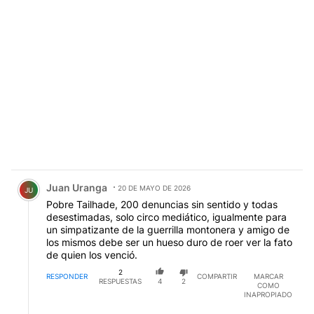
Comentario de Juan Uranga.
Juan Uranga
20 DE MAYO DE 2026
JU
Pobre Tailhade, 200 denuncias sin sentido y todas
desestimadas, solo circo mediático, igualmente para
un simpatizante de la guerrilla montonera y amigo de
los mismos debe ser un hueso duro de roer ver la fato
de quien los venció.
2
RESPONDER
COMPARTIR
MARCAR
RESPUESTAS
4
2
COMO
INAPROPIADO