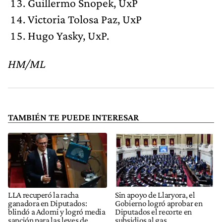
Guillermo Snopek, UxP
Victoria Tolosa Paz, UxP
Hugo Yasky, UxP.
HM/ML
TAMBIÉN TE PUEDE INTERESAR
LLA recuperó la racha
Sin apoyo de Llaryora, el
ganadora en Diputados:
Gobierno logró aprobar en
blindó a Adorni y logró media
Diputados el recorte en
sanción para las leyes de
subsidios al gas