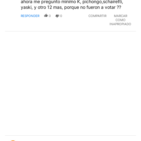
ahora me pregunto minimo K, pichongo,schairetti,
yaski, y otro 12 mas, porque no fueron a votar ??
RESPONDER
0
0
COMPARTIR
MARCAR
COMO
INAPROPIADO
Comentario de Alejandro Vassallo.