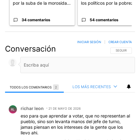
por la suba de la morosida...
los políticos por la pobreza
34 comentarios
54 comentarios
INICIAR SESIÓN
|
CREAR CUENTA
Conversación
SIGA ESTA CO
SEGUIR
LOS MÁS RECIENTES
TODOS LOS COMENTARIOS
2
Todos los comentarios
Comentario de richar leon.
richar leon
21 DE MAYO DE 2026
RL
eso para que aprendar a votar, que no representan al
pueblo, sino son levanta manos del jefe de turno,
jamas piensan en los intereses de la gente que los
llevo ahi.