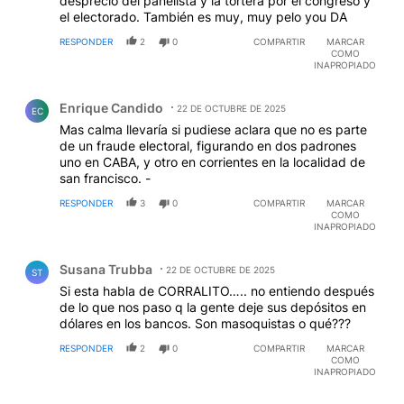
desprecio del panelista y la tortera por el congreso y
el electorado. También es muy, muy pelo you DA
RESPONDER
2
0
COMPARTIR
MARCAR
COMO
INAPROPIADO
Comentario de Enrique Candido.
Enrique Candido
22 DE OCTUBRE DE 2025
EC
Mas calma llevaría si pudiese aclara que no es parte
de un fraude electoral, figurando en dos padrones
uno en CABA, y otro en corrientes en la localidad de
san francisco. -
RESPONDER
3
0
COMPARTIR
MARCAR
COMO
INAPROPIADO
Comentario de Susana Trubba.
Susana Trubba
22 DE OCTUBRE DE 2025
ST
Si esta habla de CORRALITO….. no entiendo después
de lo que nos paso q la gente deje sus depósitos en
dólares en los bancos. Son masoquistas o qué???
RESPONDER
2
0
COMPARTIR
MARCAR
COMO
INAPROPIADO