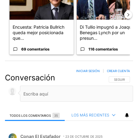
Encuesta: Patricia Bullrich
Di Tullio impugnó a Joaquín
queda mejor posicionada
Benegas Lynch por un
que...
presun...
69 comentarios
116 comentarios
INICIAR SESIÓN
|
CREAR CUENTA
Conversación
SIGA ESTA CO
SEGUIR
LOS MÁS RECIENTES
TODOS LOS COMENTARIOS
35
Todos los comentarios
Comentario de Conan El Estafador.
Conan El Estafador
23 DE OCTUBRE DE 2025
CE