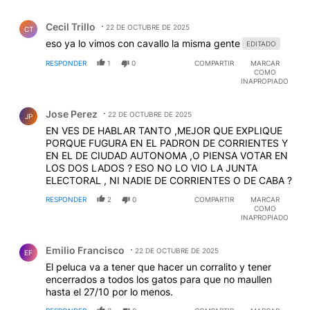
Comentario de Cecil Trillo.
Cecil Trillo
22 DE OCTUBRE DE 2025
CT
eso ya lo vimos con cavallo la misma gente
EDITADO
RESPONDER
1
0
COMPARTIR
MARCAR
COMO
INAPROPIADO
Comentario de Jose Perez.
Jose Perez
22 DE OCTUBRE DE 2025
JP
EN VES DE HABLAR TANTO ,MEJOR QUE EXPLIQUE
PORQUE FUGURA EN EL PADRON DE CORRIENTES Y
EN EL DE CIUDAD AUTONOMA ,O PIENSA VOTAR EN
LOS DOS LADOS ? ESO NO LO VIO LA JUNTA
ELECTORAL , NI NADIE DE CORRIENTES O DE CABA ?
RESPONDER
2
0
COMPARTIR
MARCAR
COMO
INAPROPIADO
Comentario de Emilio Francisco.
Emilio Francisco
22 DE OCTUBRE DE 2025
EF
El peluca va a tener que hacer un corralito y tener
encerrados a todos los gatos para que no maullen
hasta el 27/10 por lo menos.