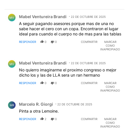
Comentario de Mabel Ventureira Brandi.
Mabel Ventureira Brandi
22 DE OCTUBRE DE 2025
MV
A seguir pagando asesores porque mas de una no
sabe hacer el cero con un copa. Encontraron el lugar
ideal para cuando el cuerpo no de mas para las tablas
RESPONDER
0
0
COMPARTIR
MARCAR
COMO
INAPROPIADO
Comentario de Mabel Ventureira Brandi.
Mabel Ventureira Brandi
22 DE OCTUBRE DE 2025
MV
No quierro imaginarme el proximo congreso o mejor
dicho los y las de LLA sera un ran hermano
RESPONDER
0
0
COMPARTIR
MARCAR
COMO
INAPROPIADO
Comentario de Marcelo R. Giorgi.
Marcelo R. Giorgi
22 DE OCTUBRE DE 2025
MR
Pinta a otra Lemoine.
RESPONDER
2
0
COMPARTIR
MARCAR
COMO
INAPROPIADO