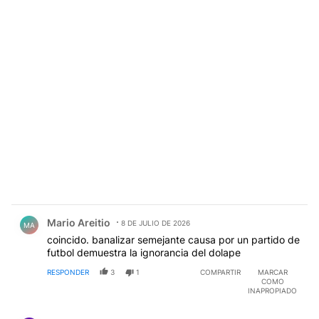
Comentario de Mario Areitio.
Mario Areitio
8 DE JULIO DE 2026
MA
coincido. banalizar semejante causa por un partido de
futbol demuestra la ignorancia del dolape
RESPONDER
3
1
COMPARTIR
MARCAR
COMO
INAPROPIADO
Comentario de Edu Bal.