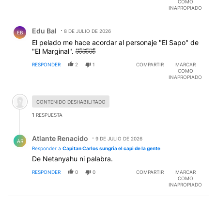
COMO
INAPROPIADO
Comentario de Edu Bal.
Edu Bal
8 DE JULIO DE 2026
EB
El pelado me hace acordar al personaje "El Sapo" de
"El Marginal". 🤣🤣🤣
RESPONDER
2
1
COMPARTIR
MARCAR
COMO
INAPROPIADO
Comentario desactivado.
CONTENIDO DESHABILITADO
1
RESPUESTA
Respuesta de Atlante Renacido.
Atlante Renacido
9 DE JULIO DE 2026
AR
Responder a
Capitan Carlos sungria el capi de la gente
De Netanyahu ni palabra.
RESPONDER
0
0
COMPARTIR
MARCAR
COMO
INAPROPIADO