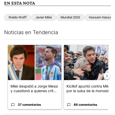
EN ESTA NOTA
Waldo Wolff
Javier Milei
Mundial 2026
Hossam Hassan
Noticias en Tendencia
Este listado muestra los artículos con más comentarios en los últim
Un artículo de tendencia con el título "Milei despidió a Jorge 
Un artículo de tendencia con el
Milei despidió a Jorge Messi
Kicillof apuntó contra Milei
y cuestionó a quienes crit...
por la suba de la morosida...
37 comentarios
88 comentarios