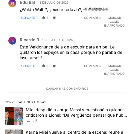
Edu Bal
8 DE JULIO DE 2026
EB
¿Waldo Wolff?, ¿existe todavía?, 🤣🤣🤣🤣🤣🤣
RESPONDER
3
1
COMPARTIR
MARCAR
COMO
INAPROPIADO
Comentario de Ricardo R.
Ricardo R
8 DE JULIO DE 2026
RR
Este Waldonunca deja de escupir para arriba. Le
quitaron los espejos en la casa porque no paraba de
insultarse!!!
RESPONDER
3
1
COMPARTIR
MARCAR
COMO
INAPROPIADO
CARGAR MÁS COMENTARIOS
CONVERSACIONES ACTIVAS
Este listado muestra los artículos con más comentarios en los últim
Un artículo de tendencia con el título "Milei despidió a Jorge Mes
Milei despidió a Jorge Messi y cuestionó a quienes
criticaron a Lionel: “Da vergüenza pensar que hubo
anti-Messi”
38
Un artículo de tendencia con el título "Karina Milei vuelve al cen
Karina Milei vuelve al centro de la escena: reúne a