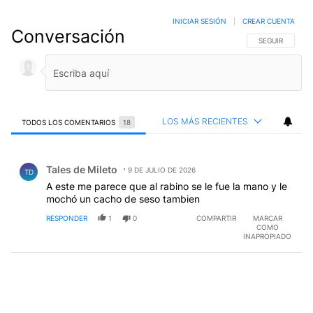
INICIAR SESIÓN
|
CREAR CUENTA
Conversación
SIGA ESTA CO
SEGUIR
LOS MÁS RECIENTES
TODOS LOS COMENTARIOS
18
Todos los comentarios
Comentario de Tales de Mileto.
Tales de Mileto
9 DE JULIO DE 2026
TD
A este me parece que al rabino se le fue la mano y le
mochó un cacho de seso tambien
RESPONDER
1
0
COMPARTIR
MARCAR
COMO
INAPROPIADO