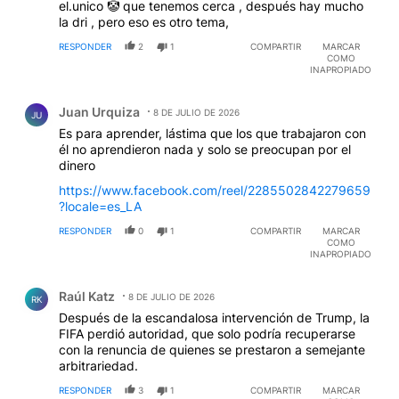
el.unico 🤡 que tenemos cerca , después hay mucho
la dri , pero eso es otro tema,
RESPONDER
2
1
COMPARTIR
MARCAR
COMO
INAPROPIADO
Comentario de Juan Urquiza.
Juan Urquiza
8 DE JULIO DE 2026
JU
Es para aprender, lástima que los que trabajaron con
él no aprendieron nada y solo se preocupan por el
dinero
https://www.facebook.com/reel/2285502842279659
?locale=es_LA
RESPONDER
0
1
COMPARTIR
MARCAR
COMO
INAPROPIADO
Comentario de Raúl Katz.
Raúl Katz
8 DE JULIO DE 2026
RK
Después de la escandalosa intervención de Trump, la
FIFA perdió autoridad, que solo podría recuperarse
con la renuncia de quienes se prestaron a semejante
arbitrariedad.
RESPONDER
3
1
COMPARTIR
MARCAR