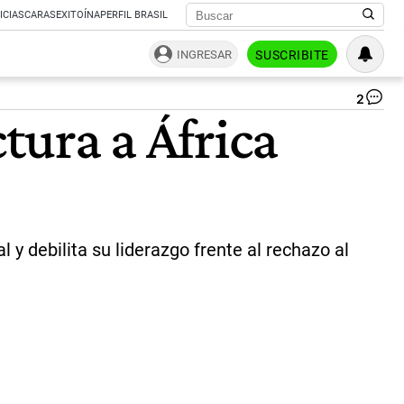
ICIAS
CARAS
EXITOÍNA
PERFIL BRASIL
INGRESAR
SUSCRIBITE
2
Bo
ctura a África
Ah
Ti
co
Em
Ma
|
X
@o
 y debilita su liderazgo frente al rechazo al