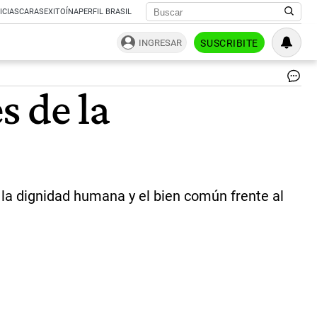
ICIAS
CARAS
EXITOÍNA
PERFIL BRASIL
INGRESAR
SUSCRIBITE
Pa
s de la
Le
XI
|
AF
 la dignidad humana y el bien común frente al