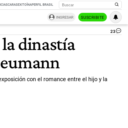
ICIAS
CARAS
EXITOÍNA
PERFIL BRASIL
INGRESAR
SUSCRIBITE
23
Pet
 la dinastía
y
li
al
 Neumann
au
la
fam
es
mu
xposición con el romance entre el hijo y la
un
y
ce
de
su
int
qu
to
ex