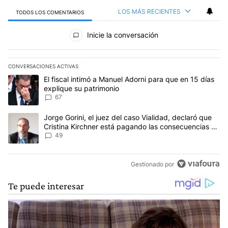
LOS MÁS RECIENTES
TODOS LOS COMENTARIOS
Todos los comentarios
Inicie la conversación
CONVERSACIONES ACTIVAS
Este listado muestra los artículos con más comentarios en los últim
Un artículo de tendencia con el título "El fiscal intimó a Manuel 
El fiscal intimó a Manuel Adorni para que en 15 días
explique su patrimonio
67
Un artículo de tendencia con el título "Jorge Gorini, el juez del
Jorge Gorini, el juez del caso Vialidad, declaró que
Cristina Kirchner está pagando las consecuencias de
cometer "un delito comprobado"
49
Gestionado por