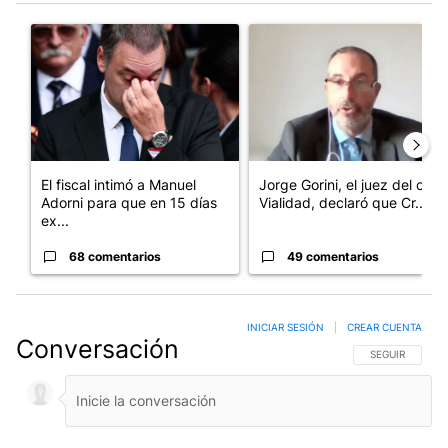
Este listado muestra los artículos con más comentarios en los últim
Un artículo de tendencia con el título "El fiscal intimó a Manue
Un artículo de tendencia con e
El fiscal intimó a Manuel
Jorge Gorini, el juez del caso
Adorni para que en 15 días
Vialidad, declaró que Cr...
ex...
68 comentarios
49 comentarios
INICIAR SESIÓN
|
CREAR CUENTA
Conversación
SIGA ESTA CO
SEGUIR