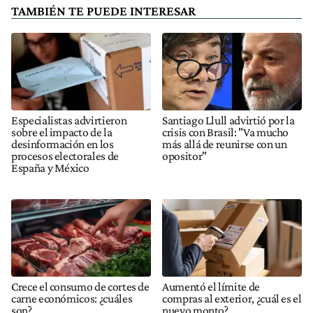
TAMBIÉN TE PUEDE INTERESAR
Especialistas advirtieron
Santiago Llull advirtió por la
sobre el impacto de la
crisis con Brasil: "Va mucho
desinformación en los
más allá de reunirse con un
procesos electorales de
opositor"
España y México
Crece el consumo de cortes de
Aumentó el límite de
carne económicos: ¿cuáles
compras al exterior, ¿cuál es el
son?
nuevo monto?