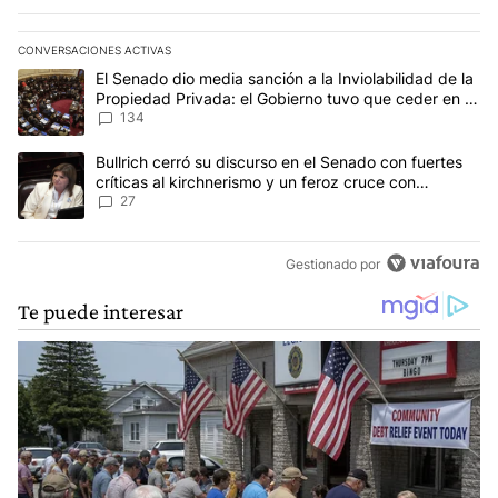
CONVERSACIONES ACTIVAS
Este listado muestra los artículos con más comentarios en los últim
Un artículo de tendencia con el título "El Senado dio media sanci
El Senado dio media sanción a la Inviolabilidad de la
Propiedad Privada: el Gobierno tuvo que ceder en la
Ley del Manejo del Fuego
134
Un artículo de tendencia con el título "Bullrich cerró su discurso e
Bullrich cerró su discurso en el Senado con fuertes
críticas al kirchnerismo y un feroz cruce con
Capitanich al que le gritó “¡cállate!”
27
Gestionado por