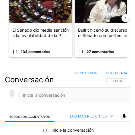
El Senado dio media sanción
Bullrich cerró su discurso en
a la Inviolabilidad de la P...
el Senado con fuertes crí...
134 comentarios
27 comentarios
INICIAR SESIÓN
|
CREAR CUENTA
Conversación
SIGA ESTA CO
SEGUIR
LOS MÁS RECIENTES
TODOS LOS COMENTARIOS
Todos los comentarios
Inicie la conversación