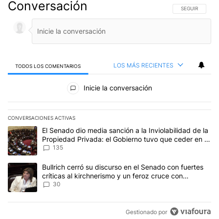
Conversación
SIGA ESTA CO
SEGUIR
LOS MÁS RECIENTES
TODOS LOS COMENTARIOS
Todos los comentarios
Inicie la conversación
CONVERSACIONES ACTIVAS
Este listado muestra los artículos con más comentarios en los últim
Un artículo de tendencia con el título "El Senado dio media sanci
El Senado dio media sanción a la Inviolabilidad de la
Propiedad Privada: el Gobierno tuvo que ceder en la
Ley del Manejo del Fuego
135
Un artículo de tendencia con el título "Bullrich cerró su discurso e
Bullrich cerró su discurso en el Senado con fuertes
críticas al kirchnerismo y un feroz cruce con
Capitanich al que le gritó “¡cállate!”
30
Gestionado por