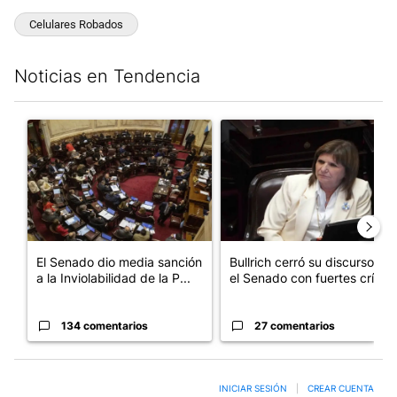
Celulares Robados
Noticias en Tendencia
Este listado muestra los artículos con más comentarios en los últim
Un artículo de tendencia con el título "El Senado dio media san
Un artículo de tendencia con el
El Senado dio media sanción
Bullrich cerró su discurso en
a la Inviolabilidad de la P...
el Senado con fuertes crí...
134 comentarios
27 comentarios
INICIAR SESIÓN
|
CREAR CUENTA