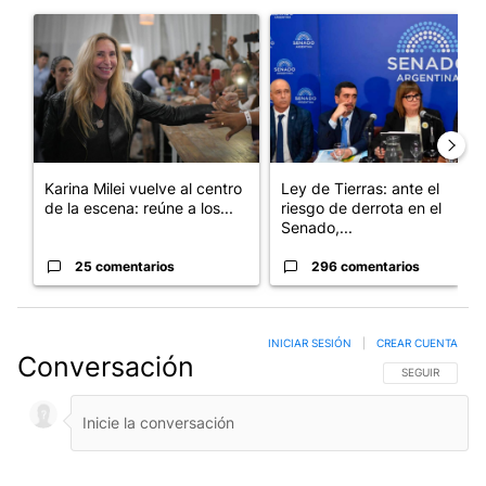
Este listado muestra los artículos con más comentarios en los últim
Un artículo de tendencia con el título "Karina Milei vuelve al c
Un artículo de tendencia con e
Karina Milei vuelve al centro
Ley de Tierras: ante el
de la escena: reúne a los...
riesgo de derrota en el
Senado,...
25 comentarios
296 comentarios
INICIAR SESIÓN
|
CREAR CUENTA
Conversación
SIGA ESTA CO
SEGUIR