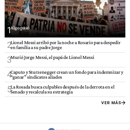
Algo pasó
1
Lionel Messi arribó por la noche a Rosario para despedir
2
en familia a su padre Jorge
Murió Jorge Messi, el papá de Lionel Messi
3
Caputo y Sturzenegger crean un fondo para indemnizar y
4
“ganar” sindicatos aliados
La Rosada busca culpables después de la derrota en el
5
Senado y recalcula su estrategia
VER MÁS