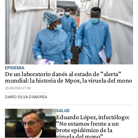
EPIDEMIA
De un laboratorio danés al estado de "alerta"
mundial: la historia de Mpox, la viruela del mono
20-08-2024 21:00
DARÍO SILVA D'ANDREA
SALUD
Eduardo López, infectólogo:
"No estamos frente a un
brote epidémico de la
viruela del mono"