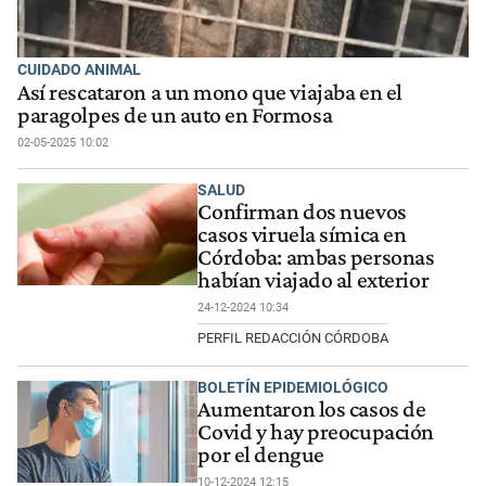
CUIDADO ANIMAL
Así rescataron a un mono que viajaba en el
paragolpes de un auto en Formosa
02-05-2025 10:02
SALUD
Confirman dos nuevos
casos viruela símica en
Córdoba: ambas personas
habían viajado al exterior
24-12-2024 10:34
PERFIL REDACCIÓN CÓRDOBA
BOLETÍN EPIDEMIOLÓGICO
Aumentaron los casos de
Covid y hay preocupación
por el dengue
10-12-2024 12:15