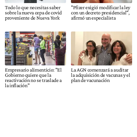
Todo lo que necesitas saber
"Pfizer exigió modificar la ley
sobre la nueva cepa de covid
con un decreto presidencial",
proveniente de Nueva York
afirmó un especialista
Empresario alimenticio: "El
La AGN comenzará a auditar
Gobierno quiere que la
la adquisición de vacunas y el
reactivación no se traslade a
plan de vacunación
la inflación"