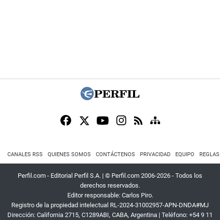
CANALES RSS
QUIENES SOMOS
CONTÁCTENOS
PRIVACIDAD
EQUIPO
REGLAS
Perfil.com - Editorial Perfil S.A.
| © Perfil.com 2006-2026 - Todos los
derechos reservados.
Editor responsable: Carlos Piro.
Registro de la propiedad intelectual RL-2024-31002957-APN-DNDA#MJ
Dirección:
California 2715
,
C1289ABI
,
CABA, Argentina
| Teléfono:
+54 9 11