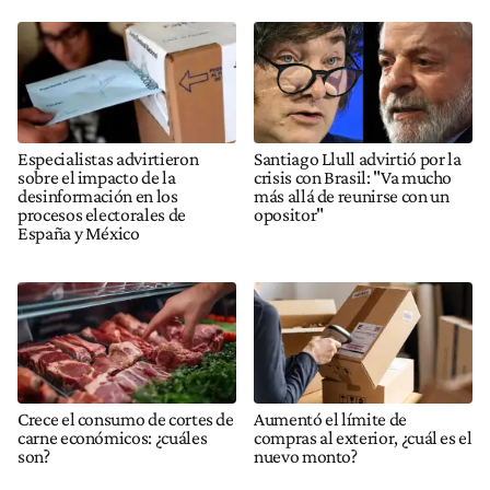
Especialistas advirtieron
Santiago Llull advirtió por la
sobre el impacto de la
crisis con Brasil: "Va mucho
desinformación en los
más allá de reunirse con un
procesos electorales de
opositor"
España y México
Crece el consumo de cortes de
Aumentó el límite de
carne económicos: ¿cuáles
compras al exterior, ¿cuál es el
son?
nuevo monto?