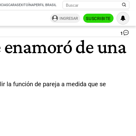
ICIAS
CARAS
EXITOÍNA
PERFIL BRASIL
INGRESAR
SUSCRIBITE
1
Fu
se enamoró de una
de
la
rea
un
pe
se
en
de
ir la función de pareja a medida que se
un
int
art
|
Fre