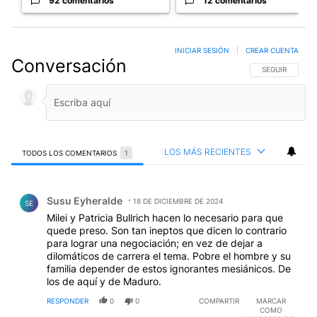
92 comentarios
12 comentarios
INICIAR SESIÓN
|
CREAR CUENTA
Conversación
SIGA ESTA CO
SEGUIR
LOS MÁS RECIENTES
TODOS LOS COMENTARIOS
1
Todos los comentarios
Comentario de Susu Eyheralde.
Susu Eyheralde
18 DE DICIEMBRE DE 2024
SE
Milei y Patricia Bullrich hacen lo necesario para que
quede preso. Son tan ineptos que dicen lo contrario
para lograr una negociación; en vez de dejar a
dilomáticos de carrera el tema. Pobre el hombre y su
familia depender de estos ignorantes mesiánicos. De
los de aquí y de Maduro.
RESPONDER
0
0
COMPARTIR
MARCAR
COMO