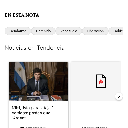
EN ESTA NOTA
Gendarme
Detenido
Venezuela
Liberación
Gobierno
Noticias en Tendencia
Este listado muestra los artículos con más comentarios en los últim
Un artículo de tendencia con el título "Milei, listo para 'atajar
Un artículo de tendencia con el
Milei, listo para 'atajar'
corridas: posteó que
"Argent...