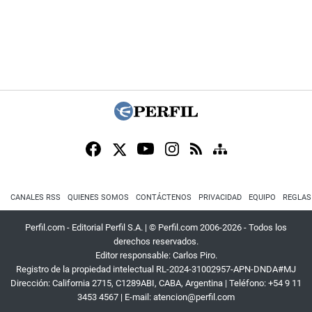
CANALES RSS
QUIENES SOMOS
CONTÁCTENOS
PRIVACIDAD
EQUIPO
REGLAS
Perfil.com - Editorial Perfil S.A.
| © Perfil.com 2006-2026 - Todos los
derechos reservados.
Editor responsable: Carlos Piro.
Registro de la propiedad intelectual RL-2024-31002957-APN-DNDA#MJ
Dirección:
California 2715
,
C1289ABI
,
CABA, Argentina
| Teléfono:
+54 9 11
3453 4567
| E-mail:
atencion@perfil.com