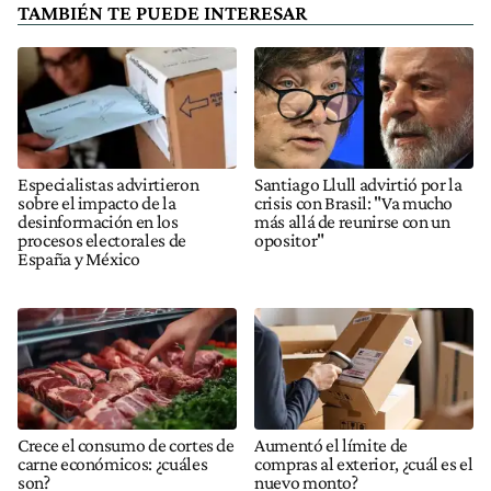
TAMBIÉN TE PUEDE INTERESAR
Especialistas advirtieron
Santiago Llull advirtió por la
sobre el impacto de la
crisis con Brasil: "Va mucho
desinformación en los
más allá de reunirse con un
procesos electorales de
opositor"
España y México
Crece el consumo de cortes de
Aumentó el límite de
carne económicos: ¿cuáles
compras al exterior, ¿cuál es el
son?
nuevo monto?