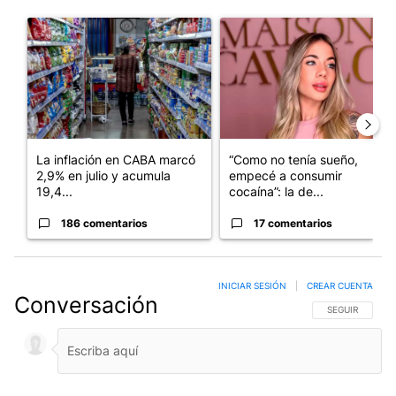
Este listado muestra los artículos con más comentarios en los últim
Un artículo de tendencia con el título "La inflación en CABA m
Un artículo de tendencia con e
La inflación en CABA marcó
“Como no tenía sueño,
2,9% en julio y acumula
empecé a consumir
19,4...
cocaína”: la de...
186 comentarios
17 comentarios
INICIAR SESIÓN
|
CREAR CUENTA
Conversación
SIGA ESTA CO
SEGUIR