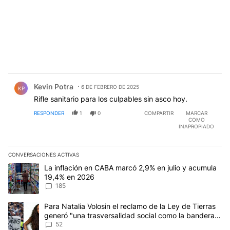
Comentario de Kevin Potra.
Kevin Potra
6 DE FEBRERO DE 2025
KP
Rifle sanitario para los culpables sin asco hoy.
RESPONDER
1
0
COMPARTIR
MARCAR
COMO
INAPROPIADO
CONVERSACIONES ACTIVAS
Este listado muestra los artículos con más comentarios en los últim
Un artículo de tendencia con el título "La inflación en CABA mar
La inflación en CABA marcó 2,9% en julio y acumula
19,4% en 2026
185
Un artículo de tendencia con el título "Para Natalia Volosin el re
Para Natalia Volosin el reclamo de la Ley de Tierras
generó "una trasversalidad social como la bandera
de Malvinas"
52