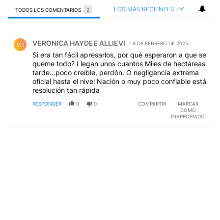
LOS MÁS RECIENTES
TODOS LOS COMENTARIOS
2
Todos los comentarios
Comentario de VERONICA HAYDEE ALLIEVI.
VERONICA HAYDEE ALLIEVI
9 DE FEBRERO DE 2025
VH
Si era tan fácil apresarlos, por qué esperaron a que se
queme todo? Llegan unos cuantos Miles de hectáreas
tarde...poco creíble, perdón. O negligencia extrema
oficial hasta el nivel Nación o muy poco confiable está
resolución tan rápida
RESPONDER
0
0
COMPARTIR
MARCAR
COMO
INAPROPIADO