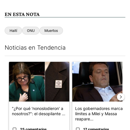
EN ESTA NOTA
Haití
ONU
Muertos
Noticias en Tendencia
Este listado muestra los artículos con más comentarios en los últim
Un artículo de tendencia con el título ""¿Por qué 'nonoslodieron
Un artículo de tendencia con e
"¿Por qué 'nonoslodieron' a
Los gobernadores marcan
nosotros?": el desopilante ...
límites a Milei y Massa
reapare...
25 comentarios
17 comentarios