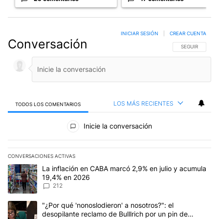
INICIAR SESIÓN
|
CREAR CUENTA
Conversación
SIGA ESTA CO
SEGUIR
LOS MÁS RECIENTES
TODOS LOS COMENTARIOS
Todos los comentarios
Inicie la conversación
CONVERSACIONES ACTIVAS
Este listado muestra los artículos con más comentarios en los últim
Un artículo de tendencia con el título "La inflación en CABA marc
La inflación en CABA marcó 2,9% en julio y acumula
19,4% en 2026
212
Un artículo de tendencia con el título ""¿Por qué 'nonoslodieron' a
"¿Por qué 'nonoslodieron' a nosotros?": el
desopilante reclamo de Bulllrich por un pin de