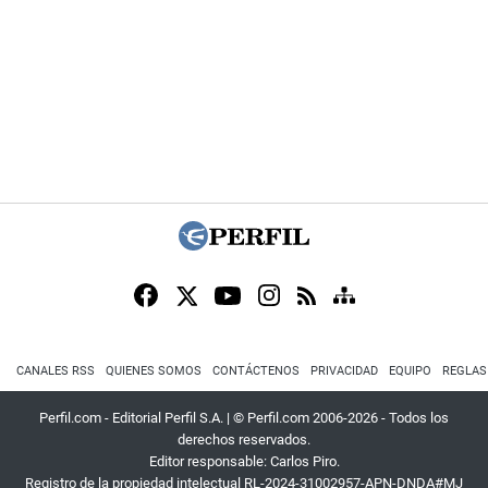
CANALES RSS
QUIENES SOMOS
CONTÁCTENOS
PRIVACIDAD
EQUIPO
REGLAS
Perfil.com - Editorial Perfil S.A.
| © Perfil.com 2006-2026 - Todos los
derechos reservados.
Editor responsable: Carlos Piro.
Registro de la propiedad intelectual RL-2024-31002957-APN-DNDA#MJ