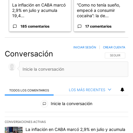
La inflación en CABA marcó
“Como no tenía sueño,
2,9% en julio y acumula
empecé a consumir
19,4...
cocaína”: la de...
185 comentarios
17 comentarios
INICIAR SESIÓN
|
CREAR CUENTA
Conversación
SIGA ESTA CO
SEGUIR
LOS MÁS RECIENTES
TODOS LOS COMENTARIOS
Todos los comentarios
Inicie la conversación
CONVERSACIONES ACTIVAS
Este listado muestra los artículos con más comentarios en los últim
Un artículo de tendencia con el título "La inflación en CABA mar
La inflación en CABA marcó 2,9% en julio y acumula