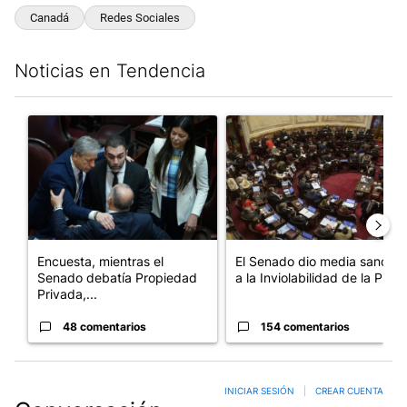
Canadá
Redes Sociales
Noticias en Tendencia
Este listado muestra los artículos con más comentarios en los últim
Un artículo de tendencia con el título "Encuesta, mientras el 
Un artículo de tendencia con e
Encuesta, mientras el
El Senado dio media sanción
Senado debatía Propiedad
a la Inviolabilidad de la P...
Privada,...
48 comentarios
154 comentarios
INICIAR SESIÓN
|
CREAR CUENTA