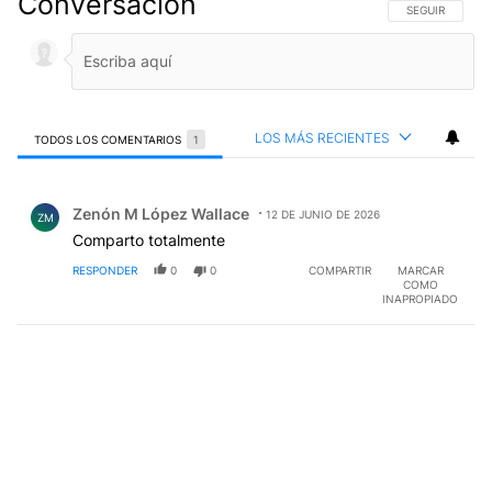
Conversación
SIGA ESTA CO
SEGUIR
LOS MÁS RECIENTES
TODOS LOS COMENTARIOS
1
Todos los comentarios
Comentario de Zenón M López Wallace.
Zenón M López Wallace
12 DE JUNIO DE 2026
ZM
Comparto totalmente
RESPONDER
0
0
COMPARTIR
MARCAR
COMO
INAPROPIADO