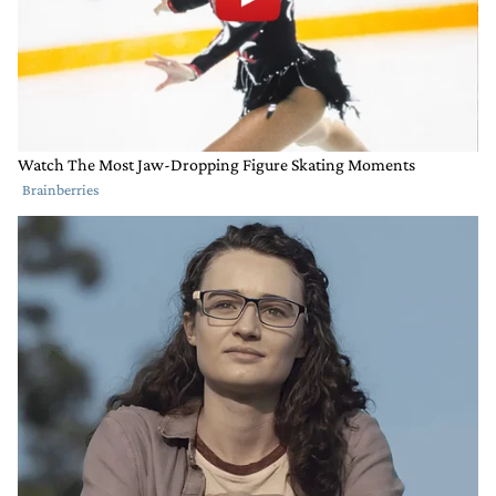
Comentario de SANTOS DISCEPOLO.
SANTOS DISCEPOLO
19 DE OCTUBRE DE 2022
Realmente q articulo penoso....fonte bo podes
publicar esta cosa del mas amarillista diario yanqui o
britanico...si se puede se spuede me dira s
RESPONDER
1
0
COMPARTIR
MARCAR
COMO
INAPROPIADO
Gestionado por