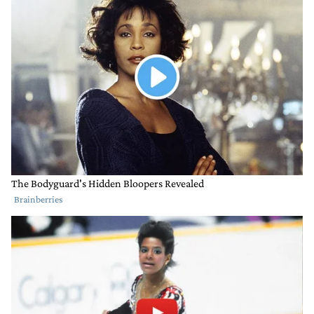
LOS MÁS RECIENTES
TODOS LOS COMENTARIOS
2
Todos los comentarios
Comentario de El gigachad.
El gigachad
19 DE OCTUBRE DE 2022
Ayer ví a una foto satelital de Ucrania de noche. Está
mas oscura que Corea del Norte. Frío futuro para los
agresores uniatos.
RESPONDER
0
0
COMPARTIR
MARCAR
COMO
INAPROPIADO