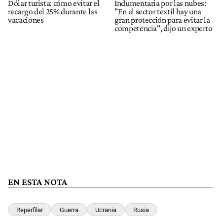
Dólar turista: cómo evitar el
Indumentaria por las nubes:
recargo del 25% durante las
"En el sector textil hay una
vacaciones
gran protección para evitar la
competencia", dijo un experto
EN ESTA NOTA
Reperfilar
Guerra
Ucrania
Rusia