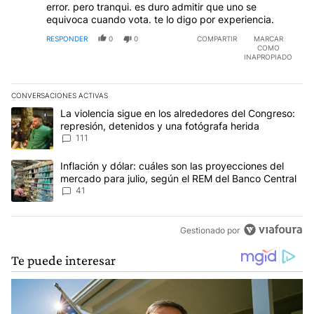
error. pero tranqui. es duro admitir que uno se
equivoca cuando vota. te lo digo por experiencia.
RESPONDER
0
0
COMPARTIR
MARCAR
COMO
INAPROPIADO
CONVERSACIONES ACTIVAS
Este listado muestra los artículos con más comentarios en los últim
Un artículo de tendencia con el título "La violencia sigue en los 
La violencia sigue en los alrededores del Congreso:
represión, detenidos y una fotógrafa herida
111
Un artículo de tendencia con el título "Inflación y dólar: cuáles 
Inflación y dólar: cuáles son las proyecciones del
mercado para julio, según el REM del Banco Central
41
Gestionado por