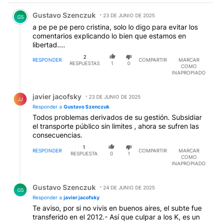
Comentario de Gustavo Szenczuk.
Gustavo Szenczuk
23 DE JUNIO DE 2025
GS
a pe pe pe pero cristina, solo lo digo para evitar los
comentarios explicando lo bien que estamos en
libertad....
2
RESPONDER
COMPARTIR
MARCAR
RESPUESTAS
1
0
COMO
INAPROPIADO
Respuesta de javier jacofsky.
javier jacofsky
23 DE JUNIO DE 2025
JJ
Responder a
Gustavo Szenczuk
Todos problemas derivados de su gestión. Subsidiar
el transporte público sin limites , ahora se sufren las
consecuencias.
1
RESPONDER
COMPARTIR
MARCAR
RESPUESTA
0
1
COMO
INAPROPIADO
Respuesta de Gustavo Szenczuk.
Gustavo Szenczuk
24 DE JUNIO DE 2025
GS
Responder a
javier jacofsky
Te aviso, por si no vivis en buenos aires, el subte fue
transferido en el 2012.- Así que culpar a los K, es un