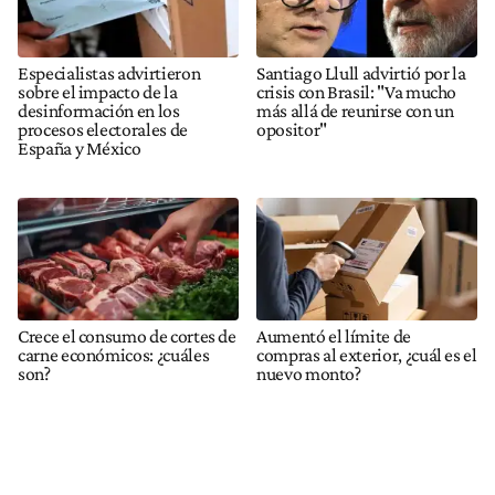
Especialistas advirtieron
Santiago Llull advirtió por la
sobre el impacto de la
crisis con Brasil: "Va mucho
desinformación en los
más allá de reunirse con un
procesos electorales de
opositor"
España y México
Crece el consumo de cortes de
Aumentó el límite de
carne económicos: ¿cuáles
compras al exterior, ¿cuál es el
son?
nuevo monto?