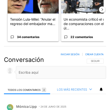
Tensión Lula-Milei: “Anular el
Un economista criticó el uso
regreso del embajador ma...
de comparaciones con el
úl...
34 comentarios
22 comentarios
INICIAR SESIÓN
|
CREAR CUENTA
Conversación
SIGA ESTA CO
SEGUIR
LOS MÁS RECIENTES
TODOS LOS COMENTARIOS
4
Todos los comentarios
Comentario de Mónica Lipp.
Mónica Lipp
24 DE JUNIO DE 2025
ML