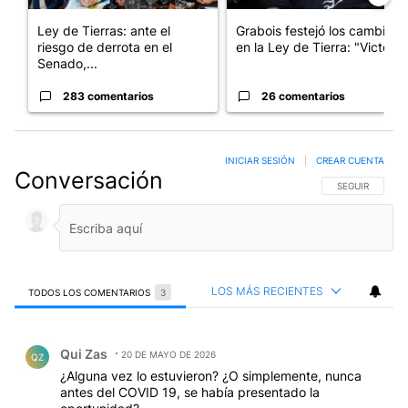
Ley de Tierras: ante el
Grabois festejó los cambios
riesgo de derrota en el
en la Ley de Tierra: "Victo...
Senado,...
283 comentarios
26 comentarios
INICIAR SESIÓN
|
CREAR CUENTA
Conversación
SIGA ESTA CO
SEGUIR
LOS MÁS RECIENTES
TODOS LOS COMENTARIOS
3
Todos los comentarios
Comentario de Qui Zas.
Qui Zas
20 DE MAYO DE 2026
QZ
¿Alguna vez lo estuvieron? ¿O simplemente, nunca
antes del COVID 19, se había presentado la