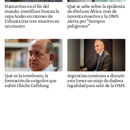
Hantavirus en el fin del
Qué se sabe sobre la epidemia
mundo: científicos buscan la
de ébola en África: más de
cepa Andes en ratones de
noventa muertos y la OMS
Ushuaia tras tres muertes en
alerta por "tiempos
un crucero
peligrosos"
Qué es la trombosis, la
Argentina comienza a discutir
formación de coágulos que
este lunes un atajo de dudosa
sufrió Chiche Gelblung
legalidad para salir de la OMS