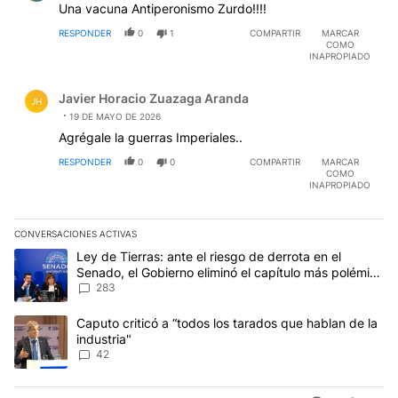
Una vacuna Antiperonismo Zurdo!!!!
RESPONDER
0
1
COMPARTIR
MARCAR
COMO
INAPROPIADO
Comentario de Javier Horacio Zuazaga Aranda.
Javier Horacio Zuazaga Aranda
JH
19 DE MAYO DE 2026
Agrégale la guerras Imperiales..
RESPONDER
0
0
COMPARTIR
MARCAR
COMO
INAPROPIADO
CONVERSACIONES ACTIVAS
Este listado muestra los artículos con más comentarios en los últim
Un artículo de tendencia con el título "Ley de Tierras: ante el ri
Ley de Tierras: ante el riesgo de derrota en el
Senado, el Gobierno eliminó el capítulo más polémico
del proyecto
283
Un artículo de tendencia con el título "Caputo criticó a “todos los
Caputo criticó a “todos los tarados que hablan de la
industria"
42