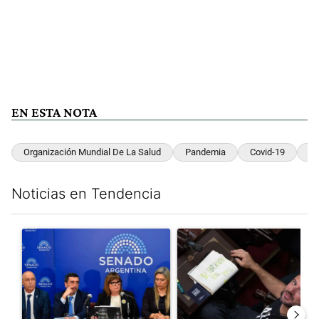
EN ESTA NOTA
Organización Mundial De La Salud
Pandemia
Covid-19
Ha
Noticias en Tendencia
Este listado muestra los artículos con más comentarios en los últim
Un artículo de tendencia con el título "Ley de Tierras: ante el 
Un artículo de tendencia con e