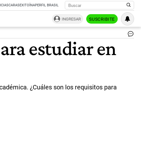
ICIAS
CARAS
EXITOÍNA
PERFIL BRASIL
INGRESAR
SUSCRIBITE
Est
para estudiar en
en
Irl
|
Ce
Per
y
Ag
Sh
académica. ¿Cuáles son los requisitos para