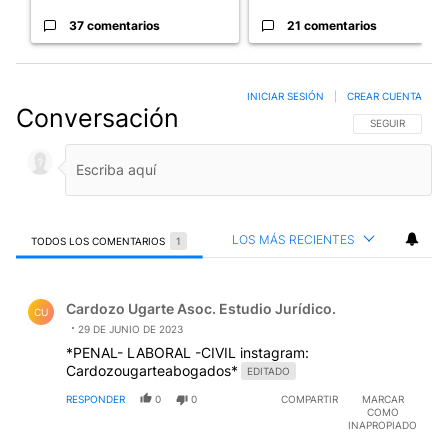
37 comentarios
21 comentarios
INICIAR SESIÓN
|
CREAR CUENTA
Conversación
SIGA ESTA CO
SEGUIR
LOS MÁS RECIENTES
TODOS LOS COMENTARIOS
1
Todos los comentarios
Comentario de Cardozo Ugarte Asoc. Estudio Jurídico..
Cardozo Ugarte Asoc. Estudio Jurídico.
CU
29 DE JUNIO DE 2023
*PENAL- LABORAL -CIVIL instagram:
Cardozougarteabogados*
EDITADO
RESPONDER
0
0
COMPARTIR
MARCAR
COMO
INAPROPIADO