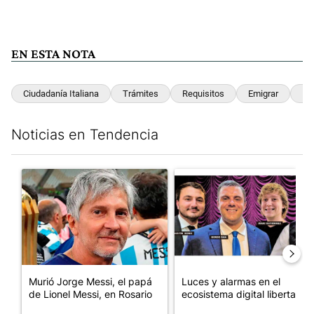
EN ESTA NOTA
Ciudadanía Italiana
Trámites
Requisitos
Emigrar
Ita
Noticias en Tendencia
Este listado muestra los artículos con más comentarios en los últim
Un artículo de tendencia con el título "Murió Jorge Messi, el pa
Un artículo de tendencia con el
Murió Jorge Messi, el papá
Luces y alarmas en el
de Lionel Messi, en Rosario
ecosistema digital libertario