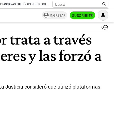
ICIAS
CARAS
EXITOÍNA
PERFIL BRASIL
INGRESAR
SUSCRIBITE
5
Ch
trata a través
qui
lim
el
eres y las forzó a
us
de
cel
en
jó
a
do
ho
a Justicia consideró que utilizó plataformas
po
día
|
Rep