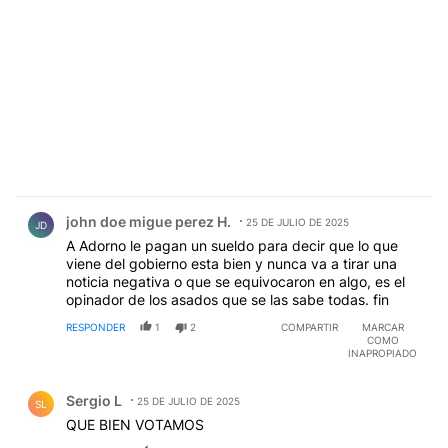
Comentario de john doe migue perez H..
john doe migue perez H.
25 DE JULIO DE 2025
JD
A Adorno le pagan un sueldo para decir que lo que
viene del gobierno esta bien y nunca va a tirar una
noticia negativa o que se equivocaron en algo, es el
opinador de los asados que se las sabe todas. fin
RESPONDER
1
2
COMPARTIR
MARCAR
COMO
INAPROPIADO
Comentario de Sergio L.
Sergio L
25 DE JULIO DE 2025
SL
QUE BIEN VOTAMOS