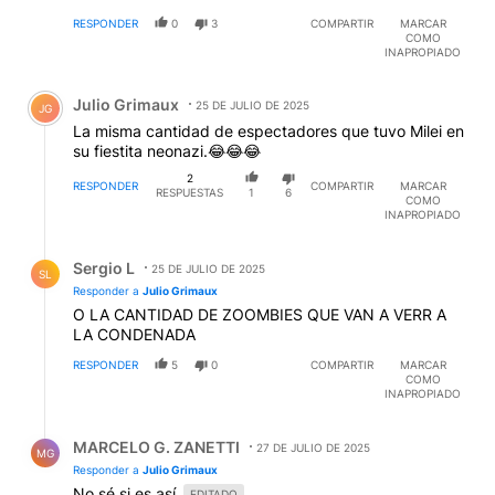
RESPONDER
0
3
COMPARTIR
MARCAR
COMO
INAPROPIADO
Comentario de Julio Grimaux.
Julio Grimaux
25 DE JULIO DE 2025
JG
La misma cantidad de espectadores que tuvo Milei en
su fiestita neonazi.😂😂😂
2
RESPONDER
COMPARTIR
MARCAR
RESPUESTAS
1
6
COMO
INAPROPIADO
Respuesta de Sergio L.
Sergio L
25 DE JULIO DE 2025
SL
Responder a
Julio Grimaux
O LA CANTIDAD DE ZOOMBIES QUE VAN A VERR A
LA CONDENADA
RESPONDER
5
0
COMPARTIR
MARCAR
COMO
INAPROPIADO
Respuesta de MARCELO G. ZANETTI.
MARCELO G. ZANETTI
27 DE JULIO DE 2025
MG
Responder a
Julio Grimaux
No sé si es así.
EDITADO