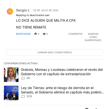
Respuesta de Sergio L.
Sergio L
25 DE JULIO DE 2025
SL
Replying to deactivated user
LO DICE ALGUIEN QUE MILITA A CFK
NO TIENE REMATE
RESPONDER
4
0
COMPARTIR
MARCAR
COMO
INAPROPIADO
CARGAR MÁS COMENTARIOS
CONVERSACIONES ACTIVAS
Este listado muestra los artículos con más comentarios en los últim
Un artículo de tendencia con el título "Grabois, Moreau y Lousteau
Grabois, Moreau y Lousteau celebraron el revés del
Gobierno con el capítulo de extranjerización
46
Un artículo de tendencia con el título "Ley de Tierras: ante el ri
Ley de Tierras: ante el riesgo de derrota en el
Senado, el Gobierno eliminó el capítulo más polémico
del proyecto
309