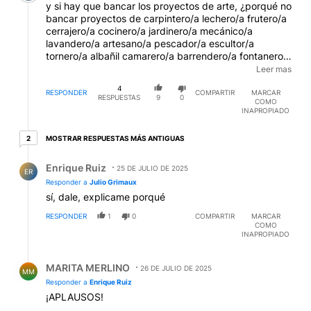
y si hay que bancar los proyectos de arte, ¿porqué no
bancar proyectos de carpintero/a lechero/a frutero/a
cerrajero/a cocinero/a jardinero/a mecánico/a
lavandero/a artesano/a pescador/a escultor/a
tornero/a albañil camarero/a barrendero/a fontanero o
plomero/a obrero/a panadero/a apicultor/a herrero/a
Leer mas
barbero/a soldador/a escritor/a leñador/a pintor/a
4
vendedor/a peletero/a sastre repartidor/a
RESPONDER
COMPARTIR
MARCAR
RESPUESTAS
9
0
COMO
imprentero/a pastor/a cajero/a bombero/a agricultor/a
INAPROPIADO
vigilante fumigador/a carnicero/a animador/a
peluquero/a chofer transportista lutier zapatero/a
2 respuestas más antiguas
MOSTRAR RESPUESTAS MÁS ANTIGUAS
2
joyero/a guardabosques relojero/a afilador/a
telefonista, etc.?
Respuesta de Enrique Ruiz.
EDITADO
Enrique Ruiz
25 DE JULIO DE 2025
ER
Responder a
Julio Grimaux
sí, dale, explicame porqué
RESPONDER
1
0
COMPARTIR
MARCAR
COMO
INAPROPIADO
Respuesta de MARITA MERLINO.
MARITA MERLINO
26 DE JULIO DE 2025
MM
Responder a
Enrique Ruiz
¡APLAUSOS!