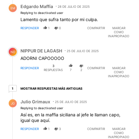
Respuesta de Edgardo Maffía.
Edgardo Maffía
28 DE JULIO DE 2025
EM
Replying to deactivated user
Lamento que sufra tanto por mi culpa.
RESPONDER
1
0
COMPARTIR
MARCAR
COMO
INAPROPIADO
Comentario de NIPPUR DE LAGASH.
NIPPUR DE LAGASH
25 DE JULIO DE 2025
ND
ADORNI CAPOOOOO
3
RESPONDER
COMPARTIR
MARCAR
RESPUESTAS
7
2
COMO
INAPROPIADO
1 respuesta más antiguas
MOSTRAR RESPUESTAS MÁS ANTIGUAS
1
Respuesta de Julio Grimaux.
Julio Grimaux
25 DE JULIO DE 2025
JG
Replying to deactivated user
Así es, en la maffia siciliana al jefe le llaman capo,
igual que aquí.
RESPONDER
1
3
COMPARTIR
MARCAR
COMO
INAPROPIADO