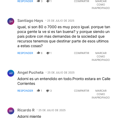
RESPONDER
3
1
COMPARTIR
MARCAR
COMO
INAPROPIADO
Comentario de Santiago Hays.
Santiago Hays
25 DE JULIO DE 2025
SH
igual, si son 80 o 7000 es muy poco igual. porque tan
poca gente la ve si es tan buena? y porque siendo un
pais pobre con mas demandas de la sociedad que
recursos tenemos que destinar parte de esos ultimos
a estas cosas?
RESPONDER
6
1
COMPARTIR
MARCAR
COMO
INAPROPIADO
Comentario de Angel Pucheta.
Angel Pucheta
25 DE JULIO DE 2025
AP
Adorni es un entendido en todo.Pronto estara en Calle
Corrientes
RESPONDER
1
3
COMPARTIR
MARCAR
COMO
INAPROPIADO
Comentario de Ricardo R.
Ricardo R
25 DE JULIO DE 2025
RR
Adorni miente