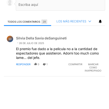
LOS MÁS RECIENTES
TODOS LOS COMENTARIOS
29
Todos los comentarios
Comentario de Silvia Della Savia deSanguineti.
Silvia Della Savia deSanguineti
SD
26 DE JULIO DE 2025
El premio fue dado a la pelicula no a la cantidad de
espectadores que asistieron. Adorni too much como
lame... del jefe.
RESPONDER
0
1
COMPARTIR
MARCAR
COMO
INAPROPIADO