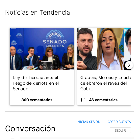
Noticias en Tendencia
Este listado muestra los artículos con más comentarios en los últim
Un artículo de tendencia con el título "Ley de Tierras: ante el 
Un artículo de tendencia con e
Ley de Tierras: ante el
Grabois, Moreau y Lousteau
riesgo de derrota en el
celebraron el revés del
Senado,...
Gobi...
309 comentarios
46 comentarios
INICIAR SESIÓN
|
CREAR CUENTA
Conversación
SIGA ESTA CO
SEGUIR