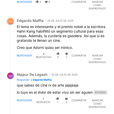
RESPONDER
4
0
COMPARTIR
MARCAR
COMO
INAPROPIADO
Comentario de Edgardo Maffía.
Edgardo Maffía
25 DE JULIO DE 2025
EM
El tema es interesante y el premio nobel a la escritora
Hahn Kang habiñlitó un segmento cultural para esas
cosas. Además, la zurdería es gasolera. Asi que si es
gratarola te llenan un cine.
Creo que Adorni quiso ser irónico.
2
RESPONDER
COMPARTIR
MARCAR
RESPUESTAS
8
2
COMO
INAPROPIADO
Respuesta de Nippur De Lagash.
Nippur De Lagash
25 DE JULIO DE 2025
ND
Responder a
Edgardo Maffía
que sabes de cine ni de arte jajajaaja
lo tuyo es el dolor de estar vivo sin ser aguien
EDITADO
1
RESPONDER
COMPARTIR
MARCAR
RESPUESTA
1
4
COMO
INAPROPIADO