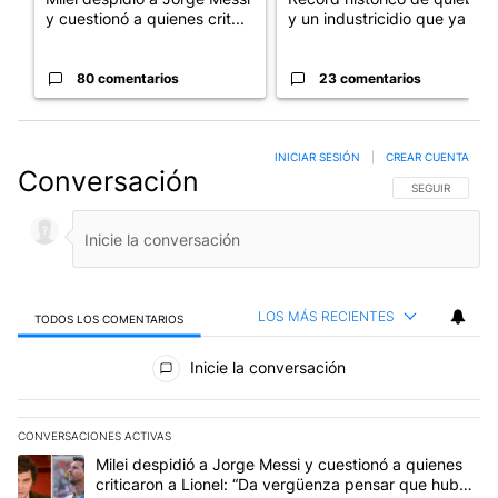
y cuestionó a quienes crit...
y un industricidio que ya ...
80 comentarios
23 comentarios
INICIAR SESIÓN
|
CREAR CUENTA
Conversación
SIGA ESTA CO
SEGUIR
LOS MÁS RECIENTES
TODOS LOS COMENTARIOS
Todos los comentarios
Inicie la conversación
CONVERSACIONES ACTIVAS
Este listado muestra los artículos con más comentarios en los últim
Un artículo de tendencia con el título "Milei despidió a Jorge Mes
Milei despidió a Jorge Messi y cuestionó a quienes
criticaron a Lionel: “Da vergüenza pensar que hubo