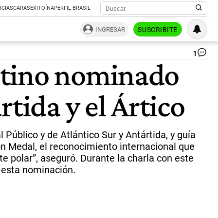
ICIAS
CARAS
EXITOÍNA
PERFIL BRASIL
INGRESAR
SUSCRIBITE
1
M
ntino nominado
PO
Fe
co
tida y el Ártico
qu
la
Ant
es
su
Público y de Atlántico Sur y Antártida, y guía
lug
on Medal, el reconocimiento internacional que
en
te polar”, aseguró. Durante la charla con este
el
mu
l esta nominación.
Es
ta
su
fa
po