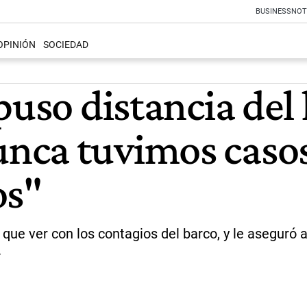
BUSINESS
NOT
OPINIÓN
SOCIEDAD
puso distancia del
nca tuvimos casos
os"
 que ver con los contagios del barco, y le aseguró 
.