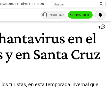
ICIAS
CARAS
EXITOÍNA
PERFIL BRASIL
INGRESAR
SUSCRIBITE
1
El
 hantavirus en el
ba
pe
fre
 y en Santa Cruz
al
pu
de
Pra
cap
del
pa
ins
a los turistas, en esta temporada invernal que
so
de
Áfr
|
AF