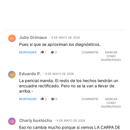
Comentario de Julio Grimaux.
Julio Grimaux
9 DE MAYO DE 2026
JG
Pues sí que se aproximan los diagnósticos..
RESPONDER
1
2
COMPARTIR
MARCAR
COMO
INAPROPIADO
Comentario de Eduardo P..
Eduardo P.
9 DE MAYO DE 2026
EP
La pericial manda. El resto de los hechos tendrán un
encuadre rectificado. Pero no se la van a llevar de
arriba.-
RESPONDER
2
0
COMPARTIR
MARCAR
COMO
INAPROPIADO
Comentario de Charly bustocho.
Charly bustocho
9 DE MAYO DE 2026
CB
Eso no cambia mucho porque si vemos LA CARPA DE