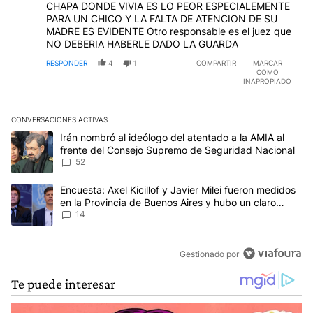
CHAPA DONDE VIVIA ES LO PEOR ESPECIALEMENTE
PARA UN CHICO Y LA FALTA DE ATENCION DE SU
MADRE ES EVIDENTE Otro responsable es el juez que
NO DEBERIA HABERLE DADO LA GUARDA
RESPONDER
4
1
COMPARTIR
MARCAR
COMO
INAPROPIADO
CONVERSACIONES ACTIVAS
Este listado muestra los artículos con más comentarios en los últim
Un artículo de tendencia con el título "Irán nombró al ideólogo d
Irán nombró al ideólogo del atentado a la AMIA al
frente del Consejo Supremo de Seguridad Nacional
52
Un artículo de tendencia con el título "Encuesta: Axel Kicillof y 
Encuesta: Axel Kicillof y Javier Milei fueron medidos
en la Provincia de Buenos Aires y hubo un claro
ganador
14
Gestionado por