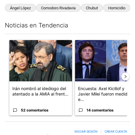
Ángel López
Comodoro Rivadavia
Chubut
Homicidio
Noticias en Tendencia
Este listado muestra los artículos con más comentarios en los últim
Un artículo de tendencia con el título "Irán nombró al ideólog
Un artículo de tendencia con e
Irán nombró al ideólogo del
Encuesta: Axel Kicillof y
atentado a la AMIA al frent...
Javier Milei fueron medidos
e...
52 comentarios
14 comentarios
INICIAR SESIÓN
|
CREAR CUENTA