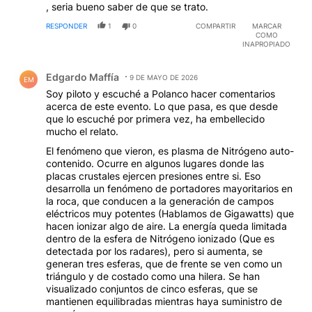
, seria bueno saber de que se trato.
RESPONDER
1
0
COMPARTIR
MARCAR
COMO
INAPROPIADO
Comentario de Edgardo Maffía.
Edgardo Maffía
9 DE MAYO DE 2026
EM
Soy piloto y escuché a Polanco hacer comentarios
acerca de este evento. Lo que pasa, es que desde
que lo escuché por primera vez, ha embellecido
mucho el relato.
El fenómeno que vieron, es plasma de Nitrógeno auto-
contenido. Ocurre en algunos lugares donde las
placas crustales ejercen presiones entre si. Eso
desarrolla un fenómeno de portadores mayoritarios en
la roca, que conducen a la generación de campos
eléctricos muy potentes (Hablamos de Gigawatts) que
hacen ionizar algo de aire. La energía queda limitada
dentro de la esfera de Nitrógeno ionizado (Que es
detectada por los radares), pero si aumenta, se
generan tres esferas, que de frente se ven como un
triángulo y de costado como una hilera. Se han
visualizado conjuntos de cinco esferas, que se
mantienen equilibradas mientras haya suministro de