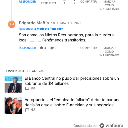
bo.x.x.x os.
RESPONDER
COMPARTIR
MARCAR
RESPUESTA
1
2
COMO
INAPROPIADO
Respuesta de Edgardo Maffía.
Edgardo Maffía
9 DE MAYO DE 2026
EM
Responder a
Modesto Pensador
Son como los Nietos Recuperados, para la zurdería
local............ Fenómenos transitorios.
RESPONDER
4
0
COMPARTIR
MARCAR
COMO
INAPROPIADO
CONVERSACIONES ACTIVAS
Este listado muestra los artículos con más comentarios en los últim
Un artículo de tendencia con el título "El Banco Central no pudo 
El Banco Central no pudo dar precisiones sobre un
sobrante de $4 billones
99
Un artículo de tendencia con el título "Aeropuertos: el "empleado
Aeropuertos: el "empleado fallado" debe tomar una
decisión crucial sobre Eurnekian y sus negocios
42
Gestionado por