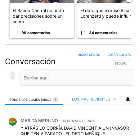
El Banco Central no pudo
El dato que expuso Ricardo
dar precisiones sobre un
Lorenzetti y puede influir e...
sobra...
99 comentarios
34 comentarios
INICIAR SESIÓN
|
CREAR CUENTA
Conversación
SIGA ESTA CO
SEGUIR
LOS MÁS RECIENTES
TODOS LOS COMENTARIOS
5
Todos los comentarios
Comentario de MARITA MERLINO.
MARITA MERLINO
10 DE MAYO DE 2026
MM
Y ATRÁS LO CORRÍA DAVID VINCENT A UN INVASOR
QUE TENÍA PARADO...EL DEDO MEÑIQUE.