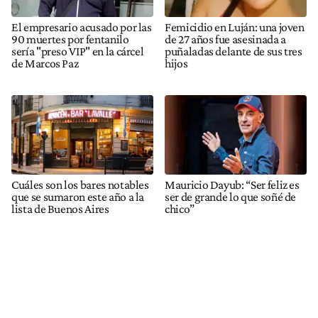
El empresario acusado por las
Femicidio en Luján: una joven
90 muertes por fentanilo
de 27 años fue asesinada a
sería "preso VIP" en la cárcel
puñaladas delante de sus tres
de Marcos Paz
hijos
Cuáles son los bares notables
Mauricio Dayub: “Ser feliz es
que se sumaron este año a la
ser de grande lo que soñé de
lista de Buenos Aires
chico”