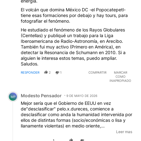
energía.
El volcán que domina México DC -el Popocatepetl-
tiene esas formaciones por debajo y hay tours, para
fotografiar el fenómeno.
He estudiado el fenómeno de los Rayos Globulares
(Centellas) y publiqué un trabajo para la Liga
Iberoamericana de Radio-Astronomía, en Arecibo.
También fui muy activo (Primero en América), en
detectar la Resonancia de Schumann en 2010. Si a
alguien le interesa estos temas, puedo ampliar.
Saludos.
RESPONDER
2
1
COMPARTIR
MARCAR
COMO
INAPROPIADO
Comentario de Modesto Pensador.
Modesto Pensador
9 DE MAYO DE 2026
MP
Mejor sería que el Gobierno de EEUU en vez
de"desclasificar" pelo.x.dureces, comience a
desclasificar como anda la humanidad intervenida por
ellos de distintas formas (socio/económicas o lisa y
llanamente violentas) en medio oriente,
centroamérica, Argentina, etc, etc. etc. Los OVNIS,
Leer mas
siempre los Ovnis, en el momento justo para distraer
1