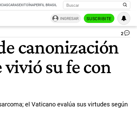
ICIAS
CARAS
EXITOÍNA
PERFIL BRASIL
INGRESAR
SUSCRIBITE
2
Pe
o de canonización
Bal
Ar
fal
 vivió su fe con
en
20
en
Ma
a
los
21
añ
eosarcoma; el Vaticano evalúa sus virtudes según
ví
de
un
os
Tu
un