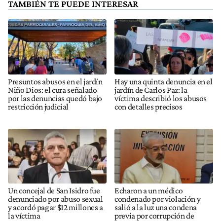
TAMBIÉN TE PUEDE INTERESAR
Presuntos abusos en el jardín
Hay una quinta denuncia en el
Niño Dios: el cura señalado
jardín de Carlos Paz: la
por las denuncias quedó bajo
víctima describió los abusos
restricción judicial
con detalles precisos
Un concejal de San Isidro fue
Echaron a un médico
denunciado por abuso sexual
condenado por violación y
y acordó pagar $12 millones a
salió a la luz una condena
la víctima
previa por corrupción de