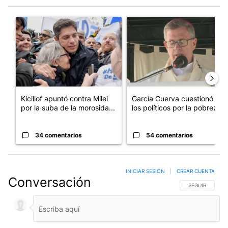
Este listado muestra los artículos con más comentarios en los últim
Un artículo de tendencia con el título "Kicillof apuntó contra Mil
Un artículo de tendencia con e
Kicillof apuntó contra Milei
García Cuerva cuestionó a
por la suba de la morosida...
los políticos por la pobreza
34 comentarios
54 comentarios
INICIAR SESIÓN
|
CREAR CUENTA
Conversación
SIGA ESTA CO
SEGUIR