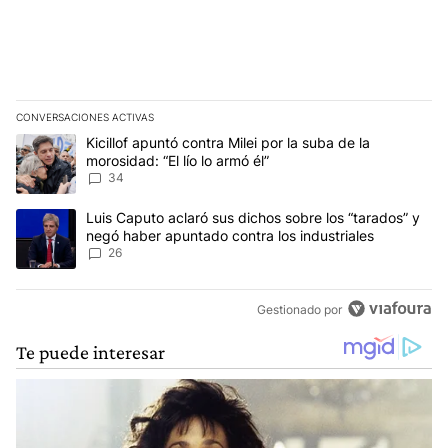
CONVERSACIONES ACTIVAS
Este listado muestra los artículos con más comentarios en los últim
Un artículo de tendencia con el título "Kicillof apuntó contra Milei 
Kicillof apuntó contra Milei por la suba de la
morosidad: “El lío lo armó él”
34
Un artículo de tendencia con el título "Luis Caputo aclaró sus dic
Luis Caputo aclaró sus dichos sobre los “tarados” y
negó haber apuntado contra los industriales
26
Gestionado por