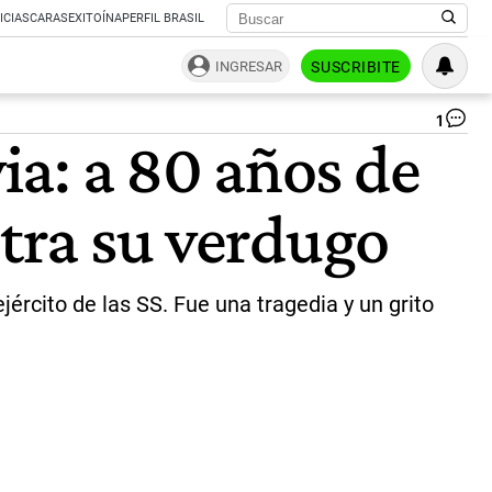
ICIAS
CARAS
EXITOÍNA
PERFIL BRASIL
INGRESAR
SUSCRIBITE
1
Le
a: a 80 años de
del
Gu
Va
ntra su verdugo
|
Ce
jército de las SS. Fue una tragedia y un grito