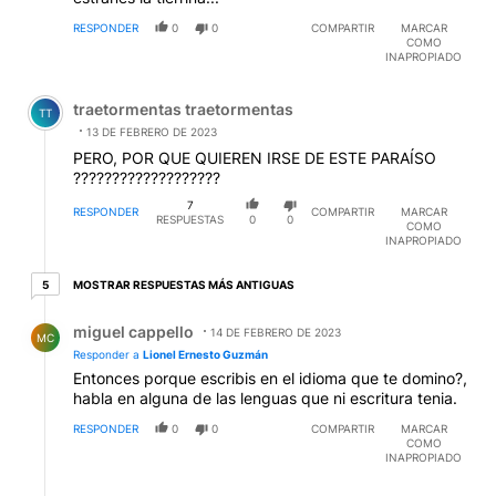
RESPONDER
0
0
COMPARTIR
MARCAR
COMO
INAPROPIADO
Comentario de traetormentas traetormentas.
traetormentas traetormentas
TT
13 DE FEBRERO DE 2023
PERO, POR QUE QUIEREN IRSE DE ESTE PARAÍSO
???????????????????
7
RESPONDER
COMPARTIR
MARCAR
RESPUESTAS
0
0
COMO
INAPROPIADO
5 respuestas más antiguas
MOSTRAR RESPUESTAS MÁS ANTIGUAS
5
Respuesta de miguel cappello.
miguel cappello
14 DE FEBRERO DE 2023
MC
Responder a
Lionel Ernesto Guzmán
Entonces porque escribis en el idioma que te domino?,
habla en alguna de las lenguas que ni escritura tenia.
RESPONDER
0
0
COMPARTIR
MARCAR
COMO
INAPROPIADO
Respuesta de Eduardo Tonelli.