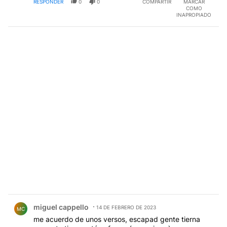
RESPONDER
0
0
COMPARTIR
MARCAR
COMO
INAPROPIADO
Comentario de miguel cappello.
miguel cappello
14 DE FEBRERO DE 2023
MC
me acuerdo de unos versos, escapad gente tierna