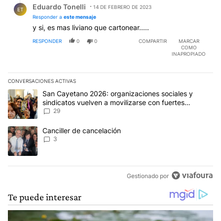
Eduardo Tonelli
14 DE FEBRERO DE 2023
ET
Responder a
este mensaje
y si, es mas liviano que cartonear.....
RESPONDER
0
0
COMPARTIR
MARCAR
COMO
INAPROPIADO
CONVERSACIONES ACTIVAS
Este listado muestra los artículos con más comentarios en los últim
Un artículo de tendencia con el título "San Cayetano 2026: organi
San Cayetano 2026: organizaciones sociales y
sindicatos vuelven a movilizarse con fuertes
reclamos al Gobierno
29
Un artículo de tendencia con el título "Canciller de cancelación" 
Canciller de cancelación
3
Gestionado por