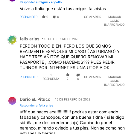
Responder a
miguel cappello
Volvé a Italia que están tus amigos fascistas
RESPONDER
0
0
COMPARTIR
MARCAR
COMO
INAPROPIADO
Comentario de felix arias.
felix arias
13 DE FEBRERO DE 2023
FA
PERDON TODO BIEN, PERO LOS QUE SOMOS
REALMENTE ESAÑOLES MI CASO ( ASTURIANO) Y
HACE TRES AÑITOS QUE QUIERO RENOVAR MI
PASAPORTE ,,,COMO HACEM0S??? PUES PEDIR
TURNOS POR INTERNET ES UNA UTOPIA OK
1
RESPONDER
COMPARTIR
MARCAR
RESPUESTA
2
0
COMO
INAPROPIADO
Respuesta de Dario eL Pituco.
Dario eL Pituco
15 DE FEBRERO DE 2023
DE
Responder a
felix arias
ufff que haces aca!!!!!!!!!!!! podrias estar comiendo
fabadas y cahcopos, con una buena sidria ( si le digo
sidriña, me desherederan jaja) Camiando por el
naranco, mirando oviedo a tus pies. Non se como non
estrañes la tierrina...