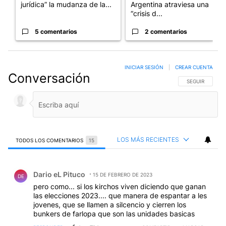
jurídica” la mudanza de la...
Argentina atraviesa una
“crisis d...
5 comentarios
2 comentarios
INICIAR SESIÓN
|
CREAR CUENTA
Conversación
SIGA ESTA CO
SEGUIR
LOS MÁS RECIENTES
TODOS LOS COMENTARIOS
15
Todos los comentarios
Comentario de Dario eL Pituco.
Dario eL Pituco
15 DE FEBRERO DE 2023
DE
pero como... si los kirchos viven diciendo que ganan
las elecciones 2023.... que manera de espantar a les
jovenes, que se llamen a silcencio y cierren los
bunkers de farlopa que son las unidades basicas