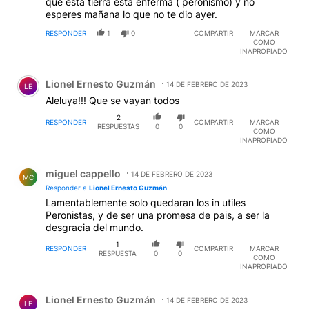
que esta tierra está enferma ( peronismo) y no
esperes mañana lo que no te dio ayer.
RESPONDER
1
0
COMPARTIR
MARCAR
COMO
INAPROPIADO
Comentario de Lionel Ernesto Guzmán.
Lionel Ernesto Guzmán
14 DE FEBRERO DE 2023
LE
Aleluya!!! Que se vayan todos
2
RESPONDER
COMPARTIR
MARCAR
RESPUESTAS
0
0
COMO
INAPROPIADO
Respuesta de miguel cappello.
miguel cappello
14 DE FEBRERO DE 2023
MC
Responder a
Lionel Ernesto Guzmán
Lamentablemente solo quedaran los in utiles
Peronistas, y de ser una promesa de pais, a ser la
desgracia del mundo.
1
RESPONDER
COMPARTIR
MARCAR
RESPUESTA
0
0
COMO
INAPROPIADO
Respuesta de Lionel Ernesto Guzmán.
Lionel Ernesto Guzmán
14 DE FEBRERO DE 2023
LE