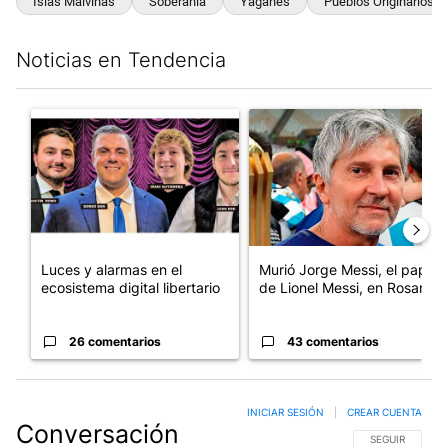
Islas Malvinas
Soberanía
Yaganes
Pueblos Originarios
Noticias en Tendencia
Este listado muestra los artículos con más comentarios en los últim
Un artículo de tendencia con el título "Luces y alarmas en el eco
Un artículo de tendencia con e
Luces y alarmas en el
Murió Jorge Messi, el papá
ecosistema digital libertario
de Lionel Messi, en Rosario
26 comentarios
43 comentarios
INICIAR SESIÓN
|
CREAR CUENTA
Conversación
SIGA ESTA CO
SEGUIR