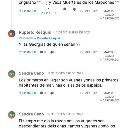
originario ?? .. ¿ y Vaca Muerta es de los Mapuches ??
1
RESPONDER
COMPARTIR
MARCAR
RESPUESTA
0
0
COMO
INAPROPIADO
Respuesta de Ruperto Resquin.
Ruperto Resquin
5 DE DICIEMBRE DE 2022
RR
Responder a
Ruperto Resquin
Y las Georgias de quién serían ??
RESPONDER
0
0
COMPARTIR
MARCAR
COMO
INAPROPIADO
Comentario de Sandra Cano.
Sandra Cano
5 DE DICIEMBRE DE 2022
SC
Los primeros en llegar son yuanes yonas los primeros
habitantes de malvinas o islas delos espejos.
RESPONDER
0
0
COMPARTIR
MARCAR
COMO
INAPROPIADO
Comentario de Sandra Cano.
Sandra Cano
5 DE DICIEMBRE DE 2022
SC
El tiempo me dio la razon ami.los yuganes son
descendientes delis onas .tantos yuganes como los