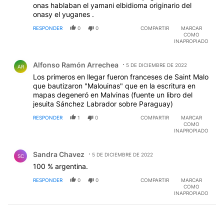
onas hablaban el yamani elbidioma originario del
onasy el yuganes .
RESPONDER
0
0
COMPARTIR
MARCAR
COMO
INAPROPIADO
Comentario de Alfonso Ramón Arrechea.
Alfonso Ramón Arrechea
5 DE DICIEMBRE DE 2022
AR
Los primeros en llegar fueron franceses de Saint Malo
que bautizaron "Malouinas" que en la escritura en
mapas degeneró en Malvinas (fuente un libro del
jesuita Sánchez Labrador sobre Paraguay)
RESPONDER
1
0
COMPARTIR
MARCAR
COMO
INAPROPIADO
Comentario de Sandra Chavez.
Sandra Chavez
5 DE DICIEMBRE DE 2022
SC
100 % argentina.
RESPONDER
0
0
COMPARTIR
MARCAR
COMO
INAPROPIADO