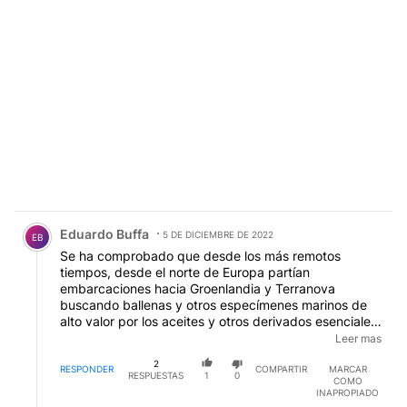
Comentario de Eduardo Buffa.
Eduardo Buffa
5 DE DICIEMBRE DE 2022
EB
Se ha comprobado que desde los más remotos
tiempos, desde el norte de Europa partían
embarcaciones hacia Groenlandia y Terranova
buscando ballenas y otros especímenes marinos de
alto valor por los aceites y otros derivados esenciales
para la época. Está claro que podían llegar a cualquier
Leer mas
lugar del mundo ya buscaban los cardúmenes de
2
ballenas y éstas siempre andan en regiones frías.
RESPONDER
COMPARTIR
MARCAR
RESPUESTAS
1
0
COMO
Nosotros no hemos investigado bien hasta ahora pero
INAPROPIADO
con seguridad, esos mismos navegantes habrían