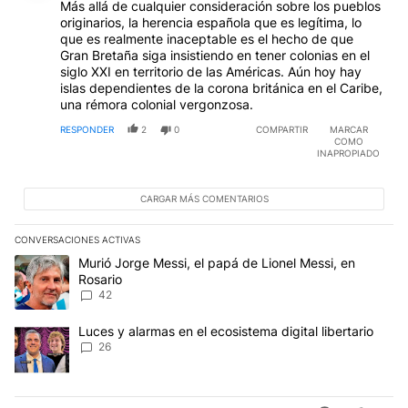
Más allá de cualquier consideración sobre los pueblos
originarios, la herencia española que es legítima, lo
que es realmente inaceptable es el hecho de que
Gran Bretaña siga insistiendo en tener colonias en el
siglo XXI en territorio de las Américas. Aún hoy hay
islas dependientes de la corona británica en el Caribe,
una rémora colonial vergonzosa.
RESPONDER
2
0
COMPARTIR
MARCAR
COMO
INAPROPIADO
CARGAR MÁS COMENTARIOS
CONVERSACIONES ACTIVAS
Este listado muestra los artículos con más comentarios en los últim
Un artículo de tendencia con el título "Murió Jorge Messi, el papá
Murió Jorge Messi, el papá de Lionel Messi, en
Rosario
42
Un artículo de tendencia con el título "Luces y alarmas en el ecosi
Luces y alarmas en el ecosistema digital libertario
26