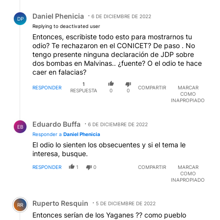
pasado innumerables veces por las islas, y como no
Respuesta de Daniel Phenicia.
eran colonizadores, no se instalaban ni registraban
Daniel Phenicia
6 DE DICIEMBRE DE 2022
DP
esos descubrimientos para no avivar giles. Pero los
Replying to deactivated user
franceses sí lo hicieron y por ello las islas se llaman
Entonces, escribiste todo esto para mostrarnos tu
"Malvinas": de Malouines, con referencia a la
odio? Te rechazaron en el CONICET? De paso . No
República de Saint-Maló, cuyos habitantes se
tengo presente ninguna declaración de JDP sobre
denominan malouines. Louis Antoine de Bougainville
dos bombas en Malvinas.. ¿fuente? O el odio te hace
llegó al archipiélago el 31 de enero de 1764, erigió un
caer en falacias?
fuerte, Puerto Luis, y el 5 de abril de ese año realizó la
1
toma formal de posesión, que fue ratificada por Luis
RESPONDER
COMPARTIR
MARCAR
RESPUESTA
0
0
XV 12 de septiembre de 1764. O sea...queridos
COMO
INAPROPIADO
chichipíos...los que más derechos históricos tendrían
hoy son los franceses pero nunca les interesó pujar
Respuesta de Eduardo Buffa.
por estas islas. ¿Los españoles descubrieron las islas
Eduardo Buffa
6 DE DICIEMBRE DE 2022
EB
en 1520, al desertar una nave de Magallanes? sí y no.
Responder a
Daniel Phenicia
Como Colón, que llegó después de los vikingos,
El odio lo sienten los obsecuentes y si el tema le
España es la primera que "publicó" tanto la existencia
interesa, busque.
de un nuevo continente como de esas islas
deshabitadas del sur. Nada cambia respecto al
RESPONDER
1
0
COMPARTIR
MARCAR
conflicto, pero esto sirve para que algunos del
COMO
INAPROPIADO
CONICET publique algo. Y como el CONICET también
es una colonia pero de kirchneristas, les recuerdo que
Comentario de Ruperto Resquin.
JDP dijo que la solución eran dos bombas.
Ruperto Resquin
5 DE DICIEMBRE DE 2022
RR
Entonces serían de los Yaganes ?? como pueblo