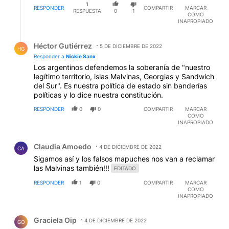
1
RESPONDER
COMPARTIR
MARCAR
RESPUESTA
0
1
COMO
INAPROPIADO
Respuesta de Héctor Gutiérrez.
Héctor Gutiérrez
5 DE DICIEMBRE DE 2022
HG
Responder a
Nickie Sanx
Los argentinos defendemos la soberanía de "nuestro
legítimo territorio, islas Malvinas, Georgias y Sandwich
del Sur". Es nuestra política de estado sin banderías
políticas y lo dice nuestra constitución.
RESPONDER
0
0
COMPARTIR
MARCAR
COMO
INAPROPIADO
Comentario de Claudia Amoedo.
Claudia Amoedo
4 DE DICIEMBRE DE 2022
CA
Sigamos así y los falsos mapuches nos van a reclamar
las Malvinas también!!!
EDITADO
RESPONDER
1
0
COMPARTIR
MARCAR
COMO
INAPROPIADO
Comentario de Graciela Oip.
Graciela Oip
4 DE DICIEMBRE DE 2022
GO