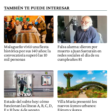
TAMBIÉN TE PUEDE INTERESAR
Malagueño vivió una fiesta
Falsa alarma: dieron por
histórica por sus 140 años: la
muerto a Juan Sasturain en
convocatoria superó las 10
redes sociales el día de su
mil personas
cumpleaños 81
Estado del subte hoy: cómo
Villa María presentó los
funcionan las líneas A, B, C, D,
nuevos íconos urbanos:
E y H hoy, 6 de agosto
Fórum y Áurea