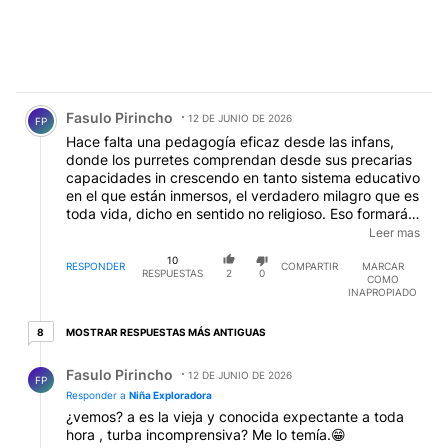
Comentario de Fasulo Pirincho.
Fasulo Pirincho
12 DE JUNIO DE 2026
FP
Hace falta una pedagogía eficaz desde las infans,
donde los purretes comprendan desde sus precarias
capacidades in crescendo en tanto sistema educativo
en el que están inmersos, el verdadero milagro que es
toda vida, dicho en sentido no religioso. Eso formará
adultos reflexivos y consustanciados. Los búmeres,
Leer mas
hemos sido criados con la gomera como epítome de la
10
cotidaneidad a falta de pantallas y jueguitos (tan
RESPONDER
COMPARTIR
MARCAR
RESPUESTAS
2
0
COMO
denostados hoy día), en tiempos en que se competía
INAPROPIADO
en el torneo de bajar torcacitas semidormidas en los
ucalitos, las cuales en general se salvaban, dada la
8 respuestas más antiguas
MOSTRAR RESPUESTAS MÁS ANTIGUAS
8
pésima puntería que teníamos. 👍
Respuesta de Fasulo Pirincho.
Fasulo Pirincho
12 DE JUNIO DE 2026
FP
Responder a
Niña Exploradora
¿vemos? a es la vieja y conocida expectante a toda
hora , turba incomprensiva? Me lo temía.😁