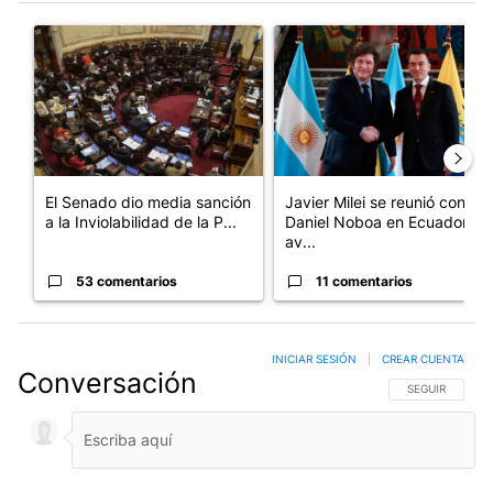
Este listado muestra los artículos con más comentarios en los últim
Un artículo de tendencia con el título "El Senado dio media san
Un artículo de tendencia con e
El Senado dio media sanción
Javier Milei se reunió con
a la Inviolabilidad de la P...
Daniel Noboa en Ecuador y
av...
53 comentarios
11 comentarios
INICIAR SESIÓN
|
CREAR CUENTA
Conversación
SIGA ESTA CO
SEGUIR