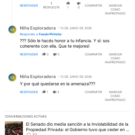
1
RESPONDER
COMPARTIR
MARCAR
RESPUESTA
1
0
COMO
INAPROPIADO
Respuesta de Niña Exploradora.
Niña Exploradora
12 DE JUNIO DE 2026
NE
Responder a
Fasulo Pirincho
??? Sólo le hacés honor a tu infancia. Y sí: sos
coherente con ella. Que te mejores!
RESPONDER
0
0
COMPARTIR
MARCAR
COMO
INAPROPIADO
Comentario de Niña Exploradora.
Niña Exploradora
12 DE JUNIO DE 2026
NE
Y por qué quedarse en la amenaza???
RESPONDER
1
3
COMPARTIR
MARCAR
COMO
INAPROPIADO
CONVERSACIONES ACTIVAS
Este listado muestra los artículos con más comentarios en los últim
Un artículo de tendencia con el título "El Senado dio media sanci
El Senado dio media sanción a la Inviolabilidad de la
Propiedad Privada: el Gobierno tuvo que ceder en la
Ley del Manejo del Fuego
53