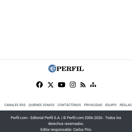
CANALES RSS
QUIENES SOMOS
CONTÁCTENOS
PRIVACIDAD
EQUIPO
REGLAS
Perfil.com - Editorial Perfil S.A.
| © Perfil.com 2006-2026 - Todos los
derechos reservados.
Editor responsable: Carlos Piro.