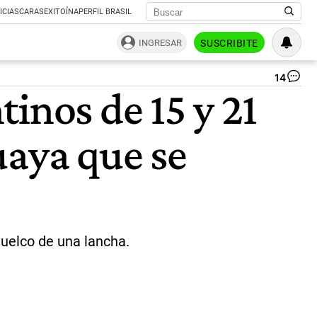
ICIAS
CARAS
EXITOÍNA
PERFIL BRASIL
INGRESAR
SUSCRIBITE
14
Re
inos de 15 y 21
en
Pu
del
uaya que se
Es
|
Ca
Vi
vuelco de una lancha.