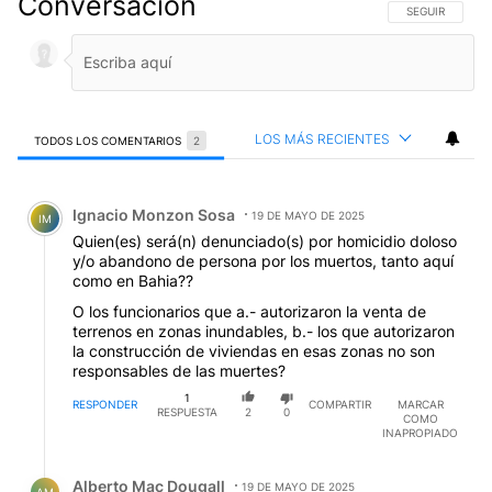
Conversación
SIGA ESTA CO
SEGUIR
LOS MÁS RECIENTES
TODOS LOS COMENTARIOS
2
Todos los comentarios
Comentario de Ignacio Monzon Sosa.
Ignacio Monzon Sosa
19 DE MAYO DE 2025
IM
Quien(es) será(n) denunciado(s) por homicidio doloso
y/o abandono de persona por los muertos, tanto aquí
como en Bahia??
O los funcionarios que a.- autorizaron la venta de
terrenos en zonas inundables, b.- los que autorizaron
la construcción de viviendas en esas zonas no son
responsables de las muertes?
1
RESPONDER
COMPARTIR
MARCAR
RESPUESTA
2
0
COMO
INAPROPIADO
Respuesta de Alberto Mac Dougall.
Alberto Mac Dougall
19 DE MAYO DE 2025