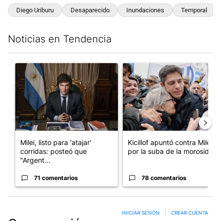
Diego Uriburu
Desaparecido
Inundaciones
Temporal
Noticias en Tendencia
Este listado muestra los artículos con más comentarios en los últim
Un artículo de tendencia con el título "Milei, listo para 'atajar
Un artículo de tendencia con el
Milei, listo para 'atajar'
Kicillof apuntó contra Milei
corridas: posteó que
por la suba de la morosida...
"Argent...
71 comentarios
78 comentarios
INICIAR SESIÓN
|
CREAR CUENTA