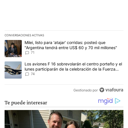
CONVERSACIONES ACTIVAS
Este listado muestra los artículos con más comentarios en los últim
Un artículo de tendencia con el título "Milei, listo para 'atajar' c
Milei, listo para 'atajar' corridas: posteó que
"Argentina tendrá entre US$ 60 y 70 mil millones"
71
Un artículo de tendencia con el título "Los aviones F 16 sobrevola
Los aviones F 16 sobrevolarán el centro porteño y el
lunes participarán de la celebración de la Fuerza
Aérea
74
Gestionado por