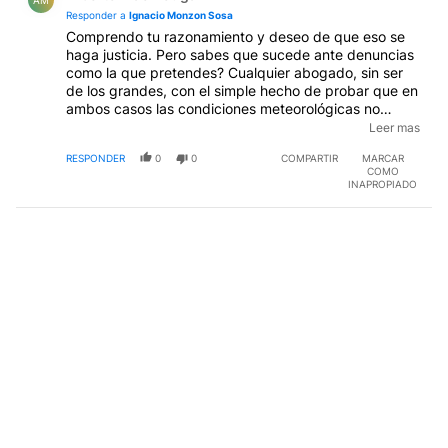
AM
Responder a
Ignacio Monzon Sosa
Comprendo tu razonamiento y deseo de que eso se
haga justicia. Pero sabes que sucede ante denuncias
como la que pretendes? Cualquier abogado, sin ser
de los grandes, con el simple hecho de probar que en
ambos casos las condiciones meteorológicas no
fueron las normales, sino al contrario un evento
Leer mas
catastrófico y que no se podía prever, además de la
RESPONDER
0
0
COMPARTIR
MARCAR
cantidad de agua que no se espera caiga en tan poco
COMO
tiempo, los saca libres de culpa y cargo a cualquiera.
INAPROPIADO