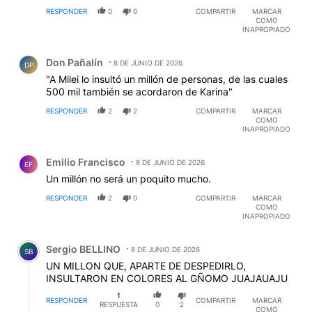
RESPONDER
0
0
COMPARTIR
MARCAR
COMO
INAPROPIADO
Comentario de Don Pañalín.
Don Pañalín
8 DE JUNIO DE 2026
DP
"A Milei lo insultó un millón de personas, de las cuales
500 mil también se acordaron de Karina"
RESPONDER
2
2
COMPARTIR
MARCAR
COMO
INAPROPIADO
Comentario de Emilio Francisco.
Emilio Francisco
8 DE JUNIO DE 2026
EF
Un millón no será un poquito mucho.
RESPONDER
2
0
COMPARTIR
MARCAR
COMO
INAPROPIADO
Comentario de Sergio BELLINO.
Sergio BELLINO
8 DE JUNIO DE 2026
SB
UN MILLON QUE, APARTE DE DESPEDIRLO,
INSULTARON EN COLORES AL GÑOMO JUAJAUAJU
1
RESPONDER
COMPARTIR
MARCAR
RESPUESTA
0
2
COMO