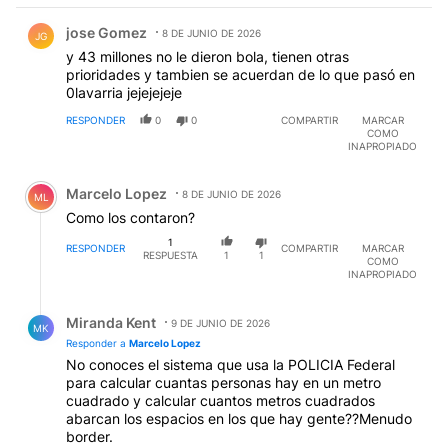
Comentario de jose Gomez.
jose Gomez
8 DE JUNIO DE 2026
JG
y 43 millones no le dieron bola, tienen otras
prioridades y tambien se acuerdan de lo que pasó en
0lavarria jejejejeje
RESPONDER
0
0
COMPARTIR
MARCAR
COMO
INAPROPIADO
Comentario de Marcelo Lopez.
Marcelo Lopez
8 DE JUNIO DE 2026
ML
Como los contaron?
1
RESPONDER
COMPARTIR
MARCAR
RESPUESTA
1
1
COMO
INAPROPIADO
Respuesta de Miranda Kent.
Miranda Kent
9 DE JUNIO DE 2026
MK
Responder a
Marcelo Lopez
No conoces el sistema que usa la POLICIA Federal
para calcular cuantas personas hay en un metro
cuadrado y calcular cuantos metros cuadrados
abarcan los espacios en los que hay gente??Menudo
border.