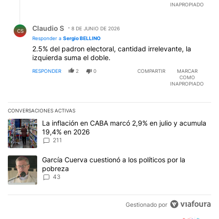
INAPROPIADO
Respuesta de Claudio S.
Claudio S
8 DE JUNIO DE 2026
CS
Responder a
Sergio BELLINO
2.5% del padron electoral, cantidad irrelevante, la
izquierda suma el doble.
RESPONDER
2
0
COMPARTIR
MARCAR
COMO
INAPROPIADO
CONVERSACIONES ACTIVAS
Este listado muestra los artículos con más comentarios en los últim
Un artículo de tendencia con el título "La inflación en CABA marc
La inflación en CABA marcó 2,9% en julio y acumula
19,4% en 2026
211
Un artículo de tendencia con el título "García Cuerva cuestionó a 
García Cuerva cuestionó a los políticos por la
pobreza
43
Gestionado por