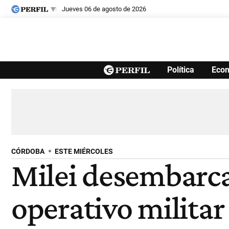
jueves 06 de agosto de 2026
Últimas noticias
Política
Eco
Inicio
Ahora
Opinión
Cultura
Arte
Educación
Videos
Córdoba
Reperfilar
Diario del Juicio
CÓRDOBA
ESTE MIÉRCOLES
Milei desembarca
operativo militar