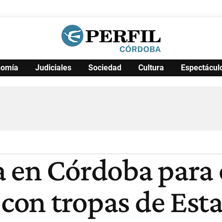
nomía
Judiciales
Sociedad
Cultura
Espectácul
Política
Pymes
Salud
Internacional
Clima
Deportes
Business
Noticias
Caras
 en Córdoba para 
 con tropas de Es