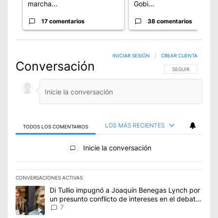
marcha...
Gobi...
17 comentarios
38 comentarios
INICIAR SESIÓN
|
CREAR CUENTA
Conversación
SIGA ESTA CONVE
SEGUIR
LOS MÁS RECIENTES
TODOS LOS COMENTARIOS
Todos los comentarios
Inicie la conversación
CONVERSACIONES ACTIVAS
Este listado muestra los artículos con más comentarios en los úl
Un artículo de tendencia con el título "Di Tullio impugnó a Joa
Di Tullio impugnó a Joaquín Benegas Lynch por
un presunto conflicto de intereses en el debate
de la Ley de Tierras
7