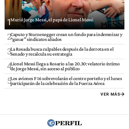
Murió Jorge Messi, el papá de Lionel Messi
1
Caputo y Sturzenegger crean un fondo para indemnizar y
2
“ganar” sindicatos aliados
La Rosada busca culpables después de la derrota en el
3
Senado y recalcula su estrategia
Lionel Messi llega a Rosario a las 20.30: velatorio íntimo
4
de Jorge Messi, sin acceso al público
Los aviones F 16 sobrevolarán el centro porteño y el lunes
5
participarán de la celebración de la Fuerza Aérea
VER MÁS