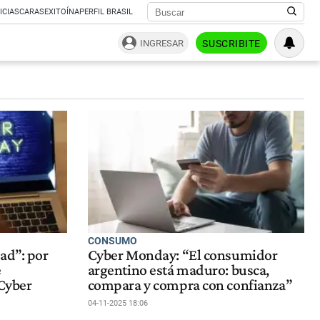
ICIAS
CARAS
EXITOÍNA
PERFIL BRASIL
INGRESAR
SUSCRIBITE
CONSUMO
ad”: por
Cyber Monday: “El consumidor
e
argentino está maduro: busca,
 Cyber
compara y compra con confianza”
04-11-2025 18:06