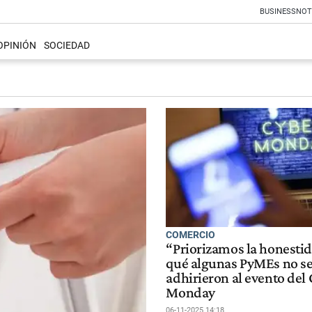
BUSINESS
NOT
OPINIÓN
SOCIEDAD
COMERCIO
“Priorizamos la honestid
qué algunas PyMEs no s
adhirieron al evento del
Monday
06-11-2025 14:18