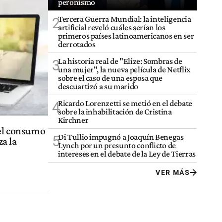
peronismo
Tercera Guerra Mundial: la inteligencia
2
artificial reveló cuáles serían los
primeros países latinoamericanos en ser
derrotados
La historia real de "Elize: Sombras de
3
una mujer", la nueva película de Netflix
sobre el caso de una esposa que
descuartizó a su marido
Ricardo Lorenzetti se metió en el debate
4
sobre la inhabilitación de Cristina
Kirchner
 el consumo
Di Tullio impugnó a Joaquín Benegas
5
a la
Lynch por un presunto conflicto de
intereses en el debate de la Ley de Tierras
VER MÁS