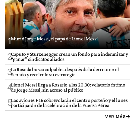
Murió Jorge Messi, el papá de Lionel Messi
1
Caputo y Sturzenegger crean un fondo para indemnizar y
2
“ganar” sindicatos aliados
La Rosada busca culpables después de la derrota en el
3
Senado y recalcula su estrategia
Lionel Messi llega a Rosario a las 20.30: velatorio íntimo
4
de Jorge Messi, sin acceso al público
Los aviones F 16 sobrevolarán el centro porteño y el lunes
5
participarán de la celebración de la Fuerza Aérea
VER MÁS